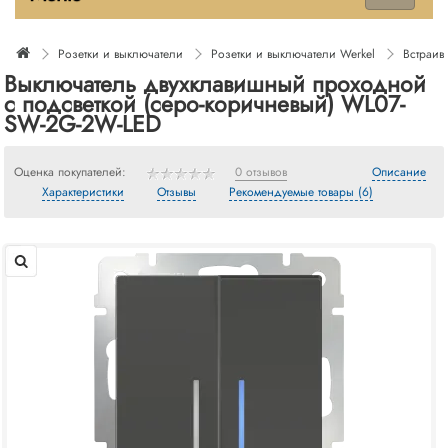
Розетки и выключатели
Розетки и выключатели Werkel
Встраив
Выключатель двухклавишный проходной
с подсветкой (серо-коричневый) WL07-
SW-2G-2W-LED
Оценка покупателей:
0 отзывов
Описание
Характеристики
Отзывы
Рекомендуемые товары (6)