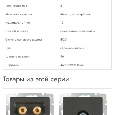
Количество фаз
2
Материал изделия
Металл;поликарбонат
Номинальный ток
10
Способ монтажа
самозажимной механизм
Степень пылевлагозащиты
IP20
Цвет
серо-коричневый
Ширина изделия
36
Штрихкод
4690389054044
Товары из этой серии