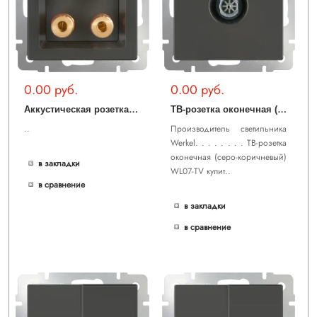
0.00 руб.
0.00 руб.
А
ккустическая розетка (серо-коричневый) WL07-AUDIOx4
Т
В-розетка оконечная (серо-коричневый) WL07-TV
..
Производитель светильника
Werkel. . . . . . . . ТВ-розетка
оконечная (серо-коричневый)
в закладки
WL07-TV купит..
в сравнение
в закладки
в сравнение