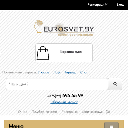
Регистрация
Вход
Корзина пуста
Популярные запросы:
Люстра
Лофт
Торшер
Спот
695 55 99
+375(29)
Обратный звонок
О нас
Подбор по фото
Рассрочка
Мои закладки (0)
Меню