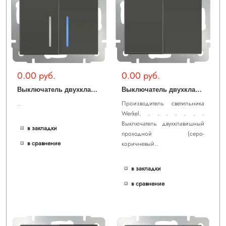
0.00 руб.
0.00 руб.
В
ыключатель двухклавишный с подсветкой (серо-коричневый) WL07-SW-2G-LED
В
ыключатель двухклавишный проходной (серо-коричневый) WL07-SW-2G-2W
..
Производитель светильника
Werkel. . . . . . . .
Выключатель двухклавишный
в закладки
проходной (серо-
в сравнение
коричневый..
в закладки
в сравнение