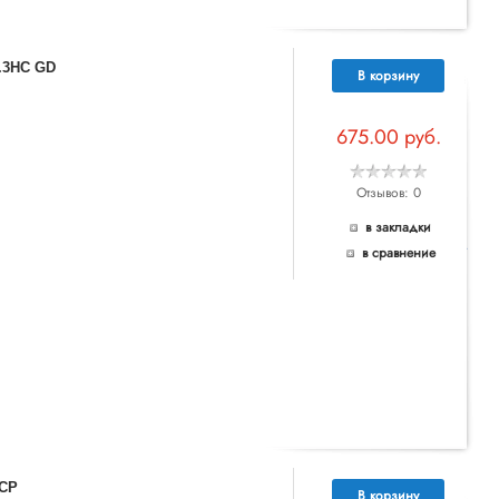
.3HC GD
В корзину
675.00 руб.
Отзывов: 0
в закладки
Читать >>
боре, как правильно подобрать светильник в ваше помещение.
в сравнение
 CP
В корзину