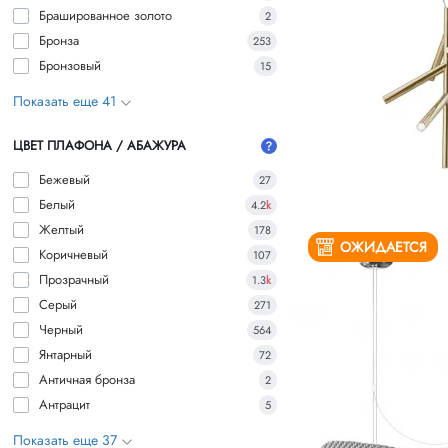
Брашированное золото
2
Бронза
253
Бронзовый
15
Показать еще 41
ЦВЕТ ПЛАФОНА / АБАЖУРА
Бежевый
27
Белый
4.2
k
Желтый
178
ОЖИДАЕТСЯ
Коричневый
107
Прозрачный
1.3
k
Серый
271
Черный
564
Янтарный
72
Античная бронза
2
Антрацит
5
Показать еще 37