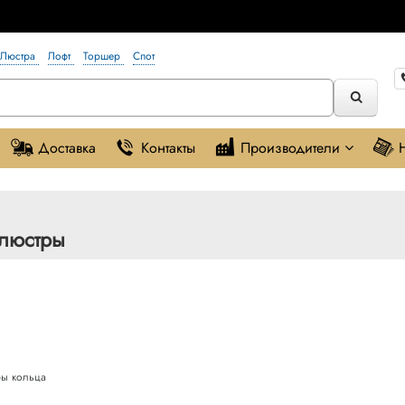
Люстра
Лофт
Торшер
Спот
Доставка
Контакты
Производители
 люстры
ы кольца