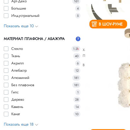
Арт-Деко
161
Большие
4
Индустриальный
5
В ШОУ-РУМЕ
Показать еще 10
МАТЕРИАЛ ПЛАФОНА / АБАЖУРА
Стекло
1.2
k
Хотите купить идеальную све
Ткань
Посмотрите наши рекоменда
40
Акрилл
6
В статье мы расскажем о раз
Алебастр
12
Алюминий
181
Без плафонов
181
Гипс
1
Дерево
28
Камень
14
Канат
10
Показать еще 18