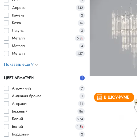
1
Дерево
142
Камень
2
Кожа
16
Латунь
3
Металл
5.8
k
Металл
4
Металл
427
Показать еще 9
ЦВЕТ АРМАТУРЫ
Алюминий
7
Античная бронза
1
В ШОУ-РУМЕ
Антрацит
11
Бежевый
86
Белый
274
Белый
1.8
k
Бордовый
2