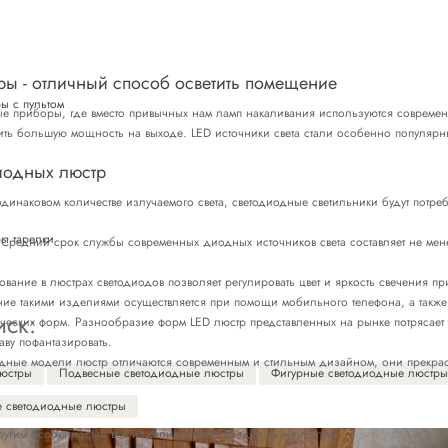
ы - отличный способ осветить помещение
ы с пультом
ные приборы, где вместо привычных нам ламп накаливания используются современ
ть большую мощность на выходе. LED источники света стали особенно популярн
иодных люстр
инаковом количестве излучаемого света, светодиодные светильники будут потреб
ы тарелки
Средний срок службы современных диодных источников света составляет не мене
вание в люстрах светодиодов позволяет регулировать цвет и яркость свечения п
ение такими изделиями осуществляется при помощи мобильного телефона, а такж
иск:
ческих форм. Разнообразие форм LED люстр представленных на рынке потрясае
аву пофантазировать.
одные модели люстр отличаются современным и стильным дизайном, они прекр
люстры
Подвесные светодиодные люстры
Фигурные светодиодные люстры
е светодиодные люстры
другим особенностям все изделия можно разделить на группы: