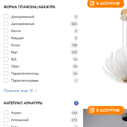
В ШОУ-РУМЕ
ФОРМА ПЛАФОНА/АБАЖУРА
Декоратвиный
2
Декоративный
520
Капля
3
Квадрат
5
Конус
158
Круг
353
Куб
16
Овал
34
Параллелепипед
34
Параллелограмм
1
Показать еще 12
МАТЕРИАЛ АРМАТУРЫ
В ШОУ-РУМЕ
Акрил
154
Алюминий
672
Гипс