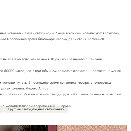
ные источники света - светодиоды. Чаще всего они используются группами,
ыми в последнее время благодаря целому ряду своих достоинств.
лять электричество менее чем в 10 раз по сравнению с лампами
е 50000 часов, что в при обычном режиме эксплуатации составит не менее
ри помощи пульта. В последнее время появились
люстры с голосовым
е умных колонок Яндекс Алиса.
т воображение. Использование светодиодов небольших размеров позволяет
асно дополнят любой современный интерьер.
Круглые светодиодные светильники