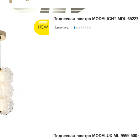
Подвесная люстра MODELIGHT MDL.65223
NEW
Наличие:
тодиодную люстру?
циями по выбору
новидностях светодиодных люстр, на какие параметры обращать внимание при вы
Подвесная люстра MODELUX ML.9555.500