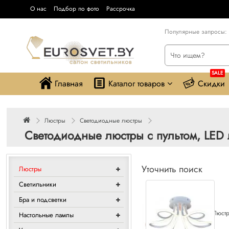
О нас
Подбор по фото
Рассрочка
Популярные запросы:
SALE
Главная
Каталог товаров
Скидки
Люстры
Светодиодные люстры
Светодиодные люстры с пультом, LED
Уточнить поиск
Люстры
Светильники
Бра и подсветки
Люстр
Настольные лампы