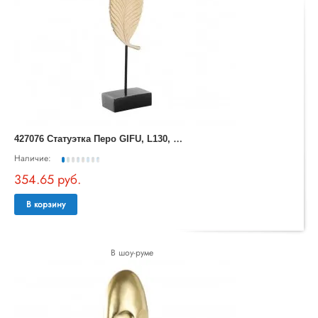
4
27076 Статуэтка Перо GIFU, L130, B90, H570, пластик, золотой, черный
Наличие:
354.65 руб.
В корзину
В шоу-руме