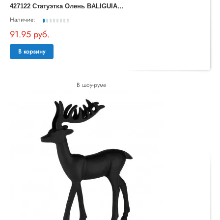
4
27122 Статуэтка Олень BALIGUIAN, L185, B50, H255, алюминий, дерево, черный, натуральный
Наличие:
91.95 руб.
В корзину
В шоу-руме