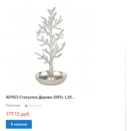
4
27013 Статуэтка Дерево GIFU, L190, B140, H320, алюминий, цвет никель
Наличие:
177.15 руб.
В корзину