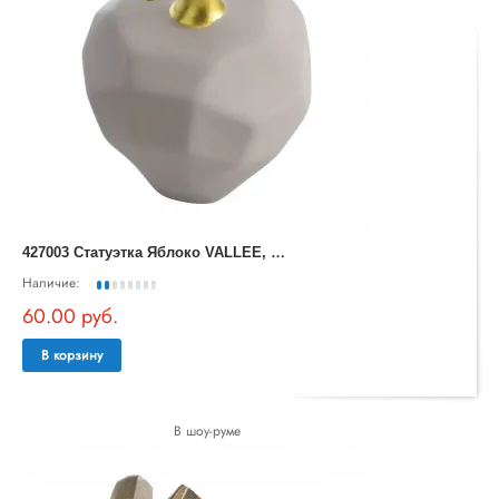
4
27003 Статуэтка Яблоко VALLEE, H100, ?80, керамика, серый, цвет матовая латунь
Наличие:
60.00 руб.
В корзину
В шоу-руме