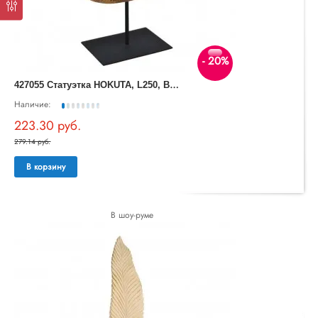
- 20%
4
27055 Статуэтка HOKUTA, L250, B100, H335, дерево, сталь, натуральный, черный
Наличие:
223.30 руб.
279.14 руб.
В корзину
В шоу-руме