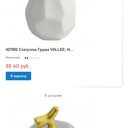
4
27002 Статуэтка Груша VALLEE, H160, ?100, керамика, белый, цвет латунь
Наличие:
88.40 руб.
В корзину
В шоу-руме