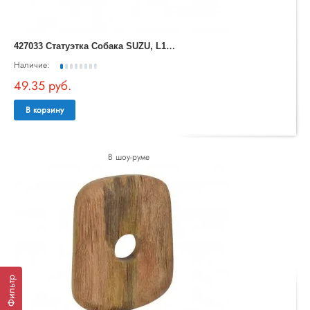
4
27033 Статуэтка Собака SUZU, L180, B25, H80, алюминий, черный
Наличие:
49.35 руб.
В корзину
В шоу-руме
Фильтр