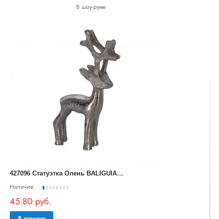
В шоу-руме
4
27096 Статуэтка Олень BALIGUIAN, L80, B30, H150, алюминий, цвет никель
Наличие:
45.80 руб.
В корзину