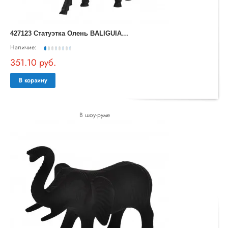
4
27123 Статуэтка Олень BALIGUIAN, L280, B55, H340, алюминий, черный
Наличие:
351.10 руб.
В корзину
В шоу-руме