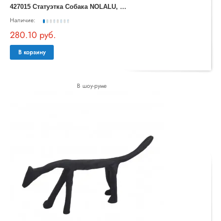
4
27015 Статуэтка Собака NOLALU, L200, B80, H245, алюминий, цвет никель
Наличие:
280.10 руб.
В корзину
В шоу-руме