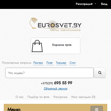
Регистрация
Вход
Корзина пуста
Популярные запросы:
Люстра
Лофт
Торшер
Спот
695 55 99
+375(29)
Обратный звонок
О нас
Подбор по фото
Рассрочка
Мои закладки (0)
Меню