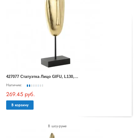
4
27077 Статуэтка Лицо GIFU, L130, B80, H460, пластик, золотой, черный
Наличие:
269.45 руб.
В корзину
В шоу-руме