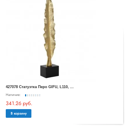
4
27078 Статуэтка Перо GIFU, L110, B70, H560, пластик, золотой, черный
Наличие:
341.26 руб.
В корзину