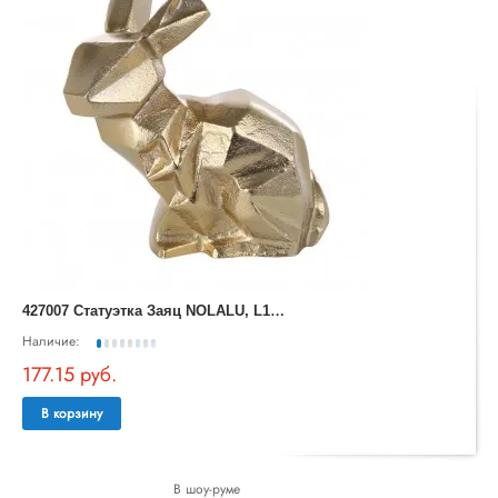
4
27007 Статуэтка Заяц NOLALU, L160, B95, H175, алюминий, цвет латунь
Наличие:
177.15 руб.
В корзину
В шоу-руме