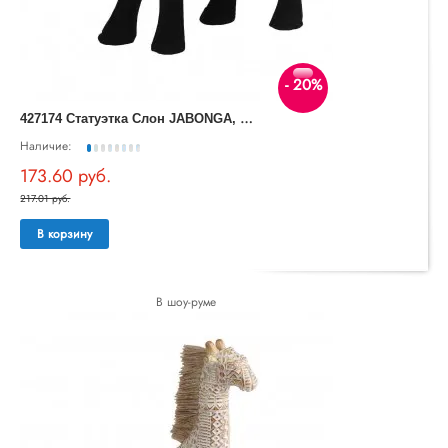
- 20%
4
27174 Статуэтка Слон JABONGA, L185, B130, H150, алюминий, черный
Наличие:
173.60 руб.
217.01 руб.
В корзину
В шоу-руме