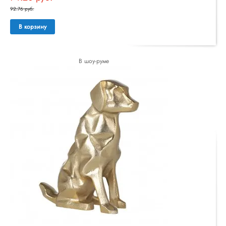
92.76 руб.
В корзину
В шоу-руме