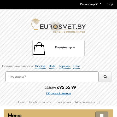
Регистрация
Вход
Корзина пуста
Популярные запросы:
Люстра
Лофт
Торшер
Спот
695 55 99
+375(29)
Обратный звонок
О нас
Подбор по фото
Рассрочка
Мои закладки (0)
Меню