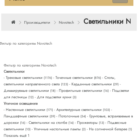
Светильники Nov
Производители
Novotech
Фильтр по категориям Novotech
Фильтр по категориям Novotech
Светильники
- Трековые светильники
- Точечные светильники
- Споты,
(1176)
(876)
светильники направленного света
- Карданные светильники
-
(123)
(29)
Диммируемые светильники
- Профильные светильники
- Подсветки
(18)
(16)
для лестницы
- Для подсветки кухни
(12)
(3)
Уличное освещение
- Настенные светильники
- Архитектурные светильники
-
(171)
(103)
Ландшафтные светильники
- Потолочные
- Грунтовые, встраиваемые в
(59)
(54)
дорожки
- Светильники на столбе
- Прожекторы
- Подвесные
(16)
(14)
(13)
светильники
- Уличные настольные лампы
- На солнечной батарее
(10)
(2)
(1)
Показать ещё 1