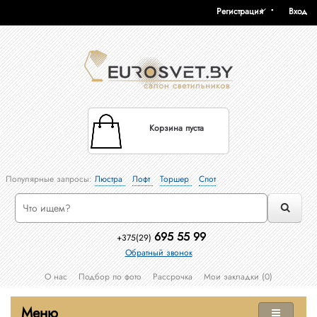
Регистрация
Вход
Корзина пуста
Популярные запросы:
Люстра
Лофт
Торшер
Спот
695 55 99
+375(29)
Обратный звонок
О нас
Подбор по фото
Рассрочка
Мои закладки (0)
Меню