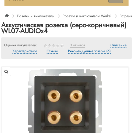
Розетки и выключатели
Розетки и выключатели Werkel
Встраив
Аккустическая розетка (серо-коричневый)
WL07-AUDIOx4
Оценка покупателей:
0 отзывов
Описание
Характеристики
Отзывы
Рекомендуемые товары (6)