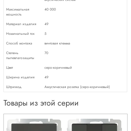
Максимальная
40 000
мощность
Материал изделия
49
Номинальный ток
5
Способ монтажа
винтовая клемма
Степень
70
пылевлагозащиты
Цвет
серо-коричневый
Ширина изделия
49
Штрихкод
Аккустическая розетка (серо-коричневый)
Товары из этой серии