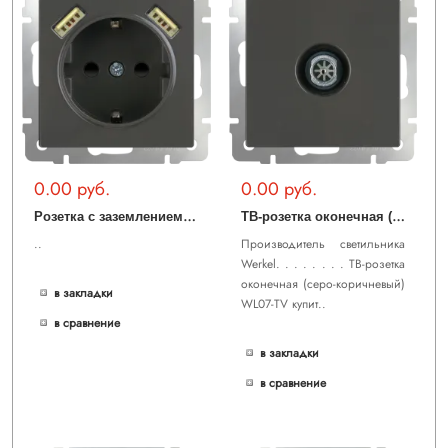
0.00 руб.
0.00 руб.
Р
озетка с заземлением, шторками и USBх2 (серо-коричневый) WL07-SKGS-USBx2-IP20
Т
В-розетка оконечная (серо-коричневый) WL07-TV
..
Производитель светильника
Werkel. . . . . . . . ТВ-розетка
оконечная (серо-коричневый)
в закладки
WL07-TV купит..
в сравнение
в закладки
в сравнение