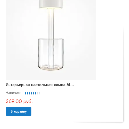
И
нтерьерная настольная лампа AI Collaboration MOD229TL-L3W3K1
Наличие:
369.00 руб.
В корзину