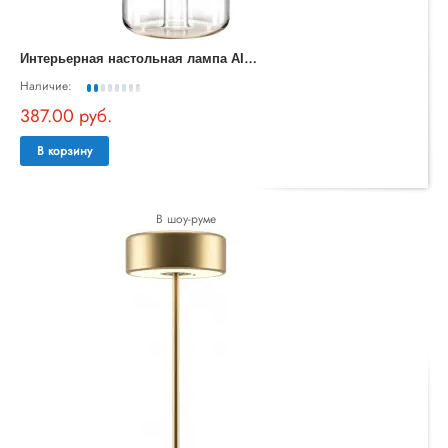
И
нтерьерная настольная лампа AI Collaboration MOD229TL-L3G3K1
Наличие:
387.00 руб.
В корзину
В шоу-руме