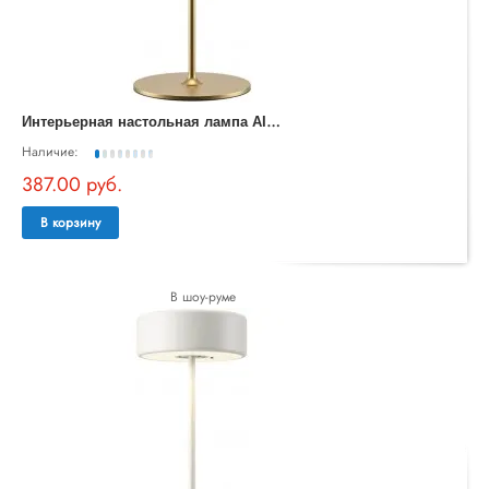
И
нтерьерная настольная лампа AI Collaboration MOD229TL-L3G3K2
Наличие:
387.00 руб.
В корзину
В шоу-руме