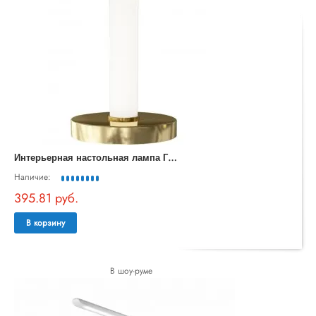
И
нтерьерная настольная лампа Гарда 07065
Наличие:
395.81 руб.
В корзину
В шоу-руме