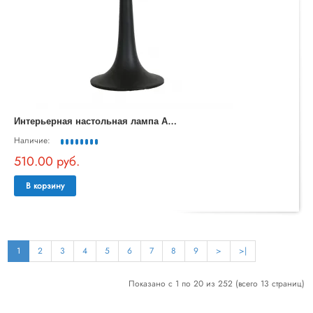
И
нтерьерная настольная лампа Assolato 4833-1T
Наличие:
510.00 руб.
В корзину
1
2
3
4
5
6
7
8
9
>
>|
Показано с 1 по 20 из 252 (всего 13 страниц)