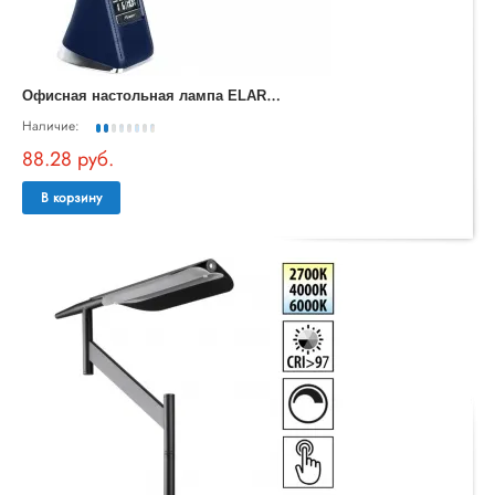
О
фисная настольная лампа ELARA TL90220
Наличие:
88.28 руб.
В корзину