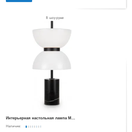
В шоу-руме
И
нтерьерная настольная лампа Memory MOD178TL-L11B3K
Наличие: