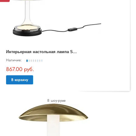
И
нтерьерная настольная лампа Spirito MOD286TL-L8B3K
Наличие:
867.00 руб.
В корзину
В шоу-руме