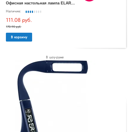
О
фисная настольная лампа ELARA TL90220
Наличие:
111.08 руб.
170.90 руб.
В корзину
В шоу-руме