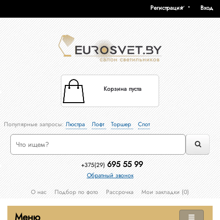
Регистрация
Вход
Корзина пуста
Популярные запросы:
Люстра
Лофт
Торшер
Спот
695 55 99
+375(29)
Обратный звонок
О нас
Подбор по фото
Рассрочка
Мои закладки (0)
Меню