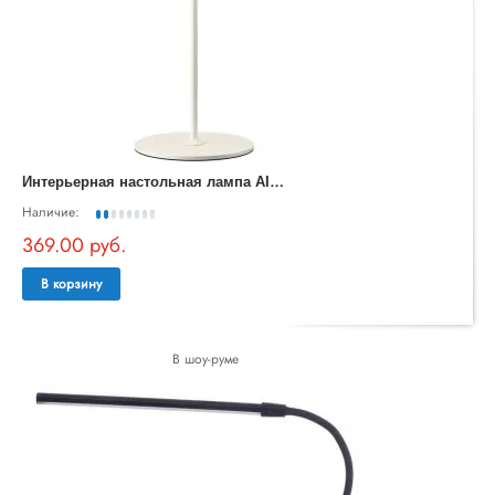
И
нтерьерная настольная лампа AI Collaboration MOD229TL-L3W3K2
Наличие:
369.00 руб.
В корзину
В шоу-руме