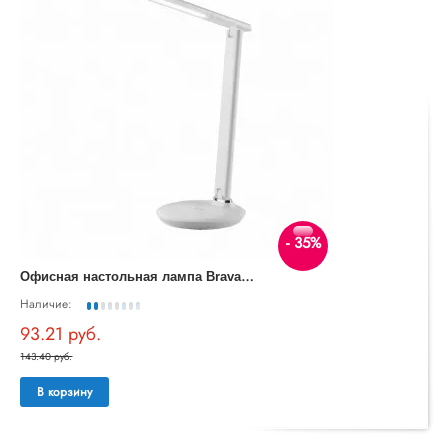
- 35%
О
фисная настольная лампа Brava TL90530
Наличие:
93.21 руб.
143.40 руб.
В корзину