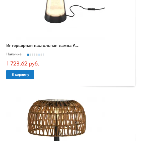
И
нтерьерная настольная лампа Artefact MOD484TL-L8BK
Наличие:
1 728.62 руб.
В корзину