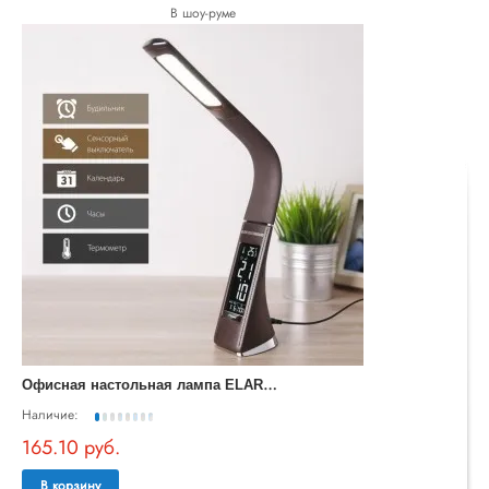
В шоу-руме
О
фисная настольная лампа ELARA TL90220
Наличие:
165.10 руб.
В корзину