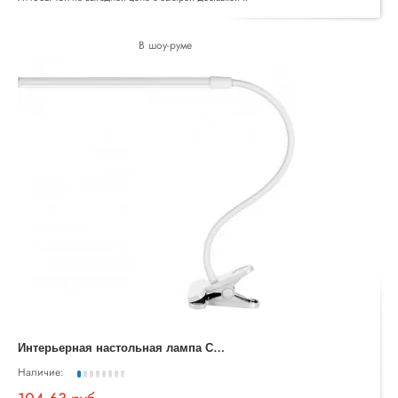
В шоу-руме
И
нтерьерная настольная лампа Conference A1106LT-1WH
Наличие: