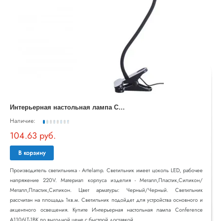
И
нтерьерная настольная лампа Conference A1106LT-1BK
Наличие:
104.63 руб.
В корзину
Производитель светильника - Artelamp. Светильник имеет цоколь LED, рабочее
напряжение 220V. Материал корпуса изделия - Металл,Пластик,Силикон/
Металл,Пластик,Силикон. Цвет арматуры: Черный/Черный. Светильник
рассчитан на площадь 1кв.м. Светильник подойдет для устройства основного и
акцентного освещения. Купите Интерьерная настольная лампа Conference
A1106LT-1BK по выгодной цене с быстрой доставкой ..