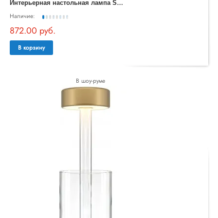
И
нтерьерная настольная лампа Spirito MOD286TL-L8W3K
Наличие:
872.00 руб.
В корзину
В шоу-руме