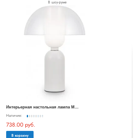
В шоу-руме
И
нтерьерная настольная лампа Memory MOD177TL-01W
Наличие:
738.00 руб.
В корзину