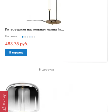
И
нтерьерная настольная лампа Inspire 4100-1T
Наличие:
483.75 руб.
В корзину
В шоу-руме
Фильтр