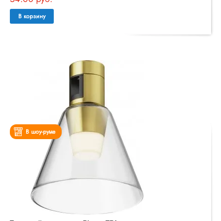
В корзину
В шоу-руме