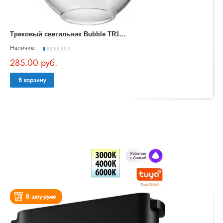
Т
рековый светильник Bubble TR148-1-3W3K-BS
Наличие:
285.00 руб.
В корзину
В шоу-руме