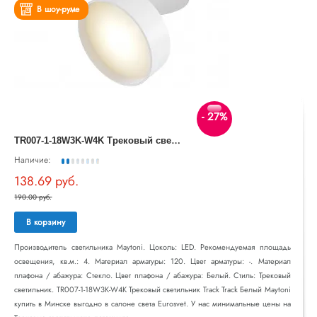
В шоу-руме
- 27%
T
R007-1-18W3K-W4K Трековый светильник Track Track Белый Maytoni
Наличие:
138.69 руб.
190.00 руб.
В корзину
Производитель светильника Maytoni. Цоколь: LED. Рекомендуемая площадь
освещения, кв.м.: 4. Материал арматуры: 120. Цвет арматуры: -. Материал
плафона / абажура: Стекло. Цвет плафона / абажура: Белый. Стиль: Трековый
светильник. TR007-1-18W3K-W4K Трековый светильник Track Track Белый Maytoni
купить в Минске выгодно в салоне света Eurosvet. У нас минимальные цены на