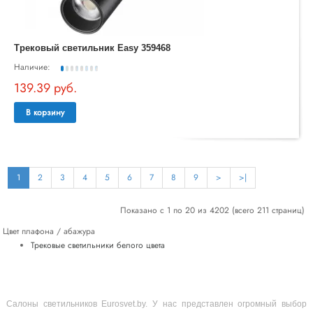
Трековый светильник Easy 359468
Наличие:
139.39 руб.
В корзину
1
2
3
4
5
6
7
8
9
>
>|
Показано с 1 по 20 из 4202 (всего 211 страниц)
Цвет плафона / абажура
Трековые светильники белого цвета
Салоны светильников Eurosvet.by. У нас представлен огромный выбор