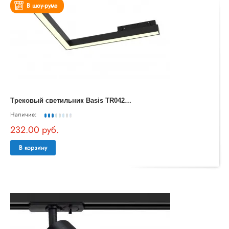
В шоу-руме
Т
рековый светильник Basis TR042-2-24W3K
Наличие:
232.00 руб.
В корзину