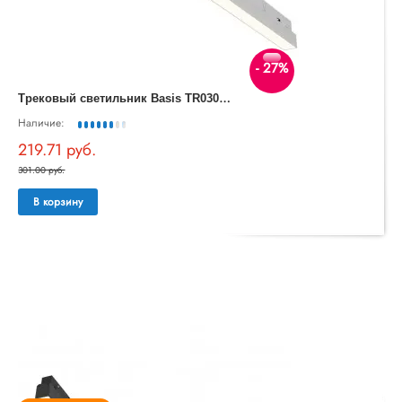
- 27%
Т
рековый светильник Basis TR030-4-24WTW-DD-W
Наличие:
219.71 руб.
301.00 руб.
В корзину