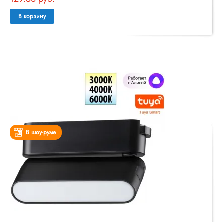
В корзину
В шоу-руме