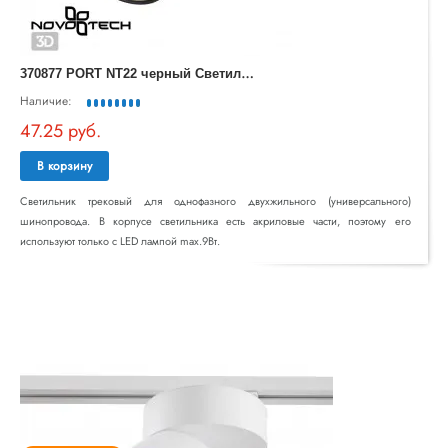
3
70877 PORT NT22 черный Светильник трековый однофазный двухжильный IP20 GU10 9W 220V ULAR
Наличие:
47.25 руб.
В корзину
Светильник трековый для однофазного двухжильного (универсального)
шинопровода. В корпусе светильника есть акриловые части, поэтому его
используют только с LED лампой max.9Вт.