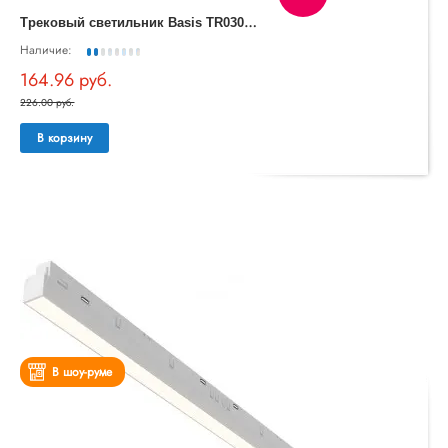
Т
рековый светильник Basis TR030-4-12WTW-DD-B
Наличие:
164.96 руб.
226.00 руб.
В корзину
В шоу-руме