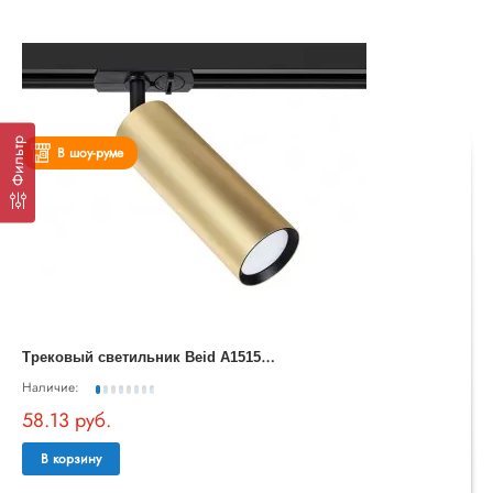
Фильтр
В шоу-руме
Т
рековый светильник Beid A1515PL-1SG
Наличие:
58.13 руб.
В корзину