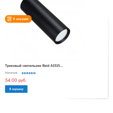
В шоу-руме
Т
рековый светильник Beid A1515PL-1BK
Наличие:
54.00 руб.
В корзину