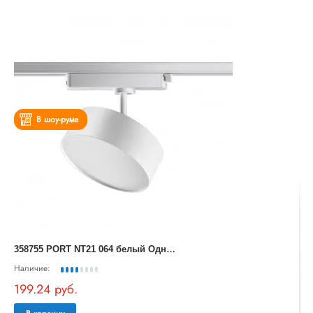
В шоу-руме
3
58755 PORT NT21 064 белый Однофазный трековый светодиодный светильник IP20 LED 24W 4000K 2100Лм 100-265V PROMETA
Наличие:
199.24 руб.