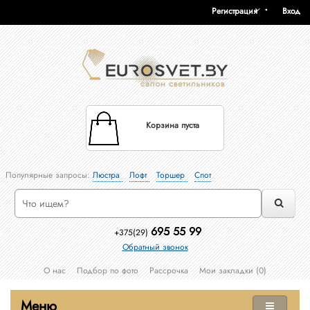
Регистрация
Вход
Корзина пуста
Популярные запросы:
Люстра
Лофт
Торшер
Спот
695 55 99
+375(29)
Обратный звонок
О нас
Подбор по фото
Рассрочка
Мои закладки (0)
Меню