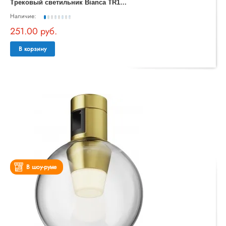
Т
рековый светильник Bianca TR147-1-3W3K-BS
Наличие:
251.00 руб.
В корзину
В шоу-руме