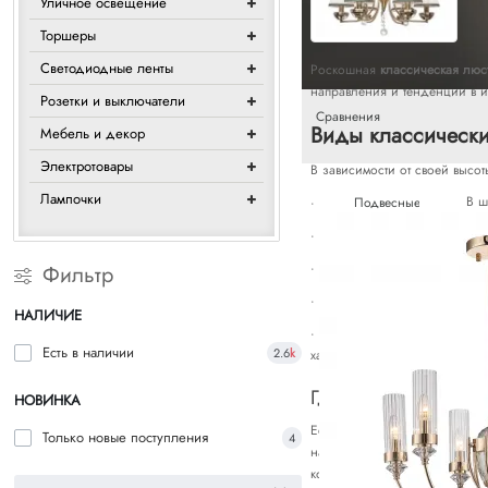
Уличное освещение
Торшеры
Светодиодные ленты
Роскошная
классическая люс
направления и тенденции в и
Розетки и выключатели
Сравнения
Виды классически
Мебель и декор
Электротовары
В зависимости от своей высо
Лампочки
В ш
·
Подвесные люстры
. Д
· Потолочные. Данный вид л
·
Хрустальные люстры
.
Фильтр
· Классические люстры с аб
НАЛИЧИЕ
·
Светодиодные класси
Есть в наличии
2.6
k
характеризуются низким энер
Где можно купить к
НОВИНКА
Если вы в поиске достойной 
Только новые поступления
4
нас несколько магазинов с 
короткие сроки. Поставки в 