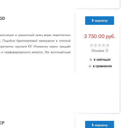
 GD
В корзину
композиции и грациозный танец форм переплелись
3 750.00 руб.
 Подобно бриллиантовой жемчужине в плоской
кристаллы хрусталя К9. Изюминку серии придаёт
Отзывов: 0
ла и перфорированного металла. Это воплощённый
в закладки
в сравнение
 CP
В корзину