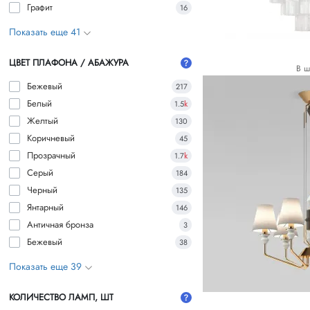
Графит
16
Показать еще 41
ЦВЕТ ПЛАФОНА / АБАЖУРА
В ш
Бежевый
217
Белый
1.5
k
Желтый
130
Коричневый
45
Прозрачный
1.7
k
Серый
184
Черный
135
Янтарный
146
Античная бронза
3
Бежевый
38
Показать еще 39
КОЛИЧЕСТВО ЛАМП, ШТ