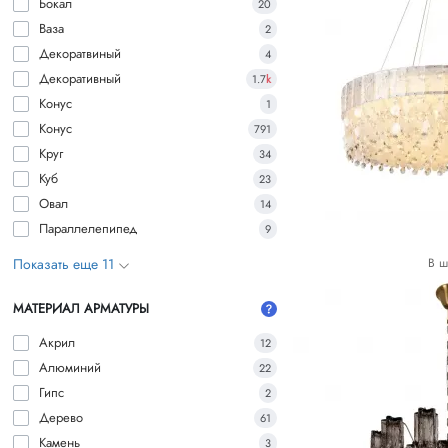
Бокал
20
Ваза
2
Декоратвиный
4
Декоративный
1.7
k
Конус
1
Конус
791
Круг
34
Куб
23
Овал
14
Параллелепипед
9
Показать еще 11
В ш
МАТЕРИАЛ АРМАТУРЫ
Акрил
12
Алюминий
22
Гипс
2
Дерево
61
Камень
3