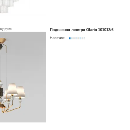
оу-руме
Подвесная люстра Olaria 101012/6
Наличие: