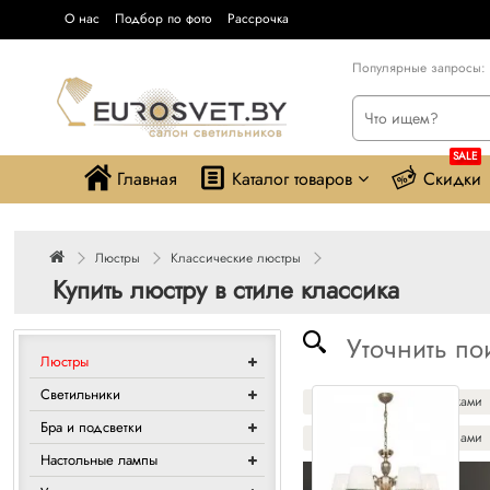
О нас
Подбор по фото
Рассрочка
Популярные запросы:
SALE
Главная
Каталог товаров
Скидки
Люстры
Классические люстры
Купить люстру в стиле классика
Уточнить по
Люстры
Светильники
С хрустальными подвесками
Бра и подсветки
Со стеклянными плафонами
Настольные лампы