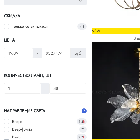
СКИДКА
Только со cкидками
418
NEW
В ш
ЦЕНА
-
руб.
КОЛИЧЕСТВО ЛАМП, ШТ
-
НАПРАВЛЕНИЕ СВЕТА
Вверх
1.4
k
Вверх|Вниз
71
Вниз
2.7
k