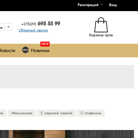
Регистрация
Вход
695 55 99
+375(29)
Обратный звонок
Корзина пуста
NEW
Новости
Новинки
ле
Итальянские
С открытой лампой
С плафоном