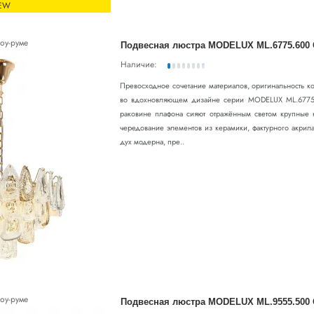
EW
оу-руме
Подвесная люстра MODELUX ML.6775.600
Наличие:
Превосходное сочетание материалов, оригинальность 
во вдохновляющем дизайне серии MODELUX ML.6775.
раковине плафона сияют отражённым светом крупные 
чередование элементов из керамики, фактурного акри
дух модерна, пре..
оу-руме
Подвесная люстра MODELUX ML.9555.500