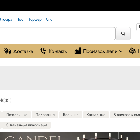
Люстра
Лофт
Торшер
Спот
Доставка
Контакты
Производители
иск:
Потолочные
Подвесные
Большие
Каскадные
В замковом сти
С тканевыми плафонами