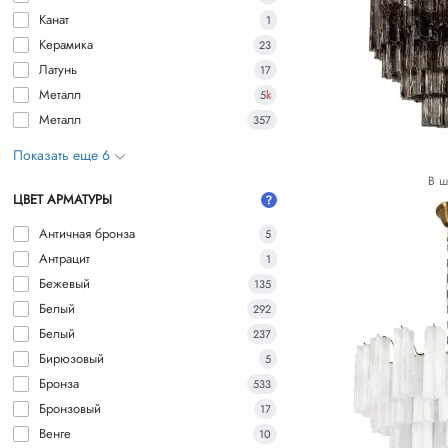
Канат
1
Керамика
23
Латунь
17
Металл
5
k
Металл
357
Показать еще 6
В ш
ЦВЕТ АРМАТУРЫ
Античная бронза
5
Антрацит
1
Бежевый
135
Белый
292
Белый
237
Бирюзовый
5
Бронза
533
Бронзовый
17
Венге
10