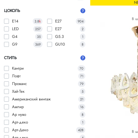
N
ЦОКОЛЬ
В ш
E14
E27
3.8
k
904
LED
E27
257
2
G4
G5.3
35
1
G9
GU10
369
8
СТИЛЬ
Кантри
70
Лофт
71
Прованс
79
Хай-Тек
5
Американский винтаж
21
Ампир
16
Ар нуво
8
Арт-деко
1
Арт-Деко
428
В ш
Арт-деко
4