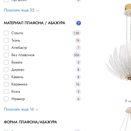
Показать еще 22
МАТЕРИАЛ ПЛАФОНА / АБАЖУРА
Стекло
1.8
k
Ткань
1
k
Алебастр
7
Без плафонов
556
Бумага
3
Дерево
8
Камень
8
Керамика
16
Кожа
5
Мрамор
6
В ш
Показать еще 16
ФОРМА ПЛАФОНА/АБАЖУРА