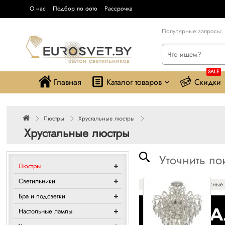
О нас
Подбор по фото
Рассрочка
Популярные запросы:
SALE
Главная
Каталог товаров
Скидки
Люстры
Хрустальные люстры
Хрустальные люстры
Уточнить по
Люстры
Светильники
Потолочные
Подвесные
Бра и подсветки
Настольные лампы