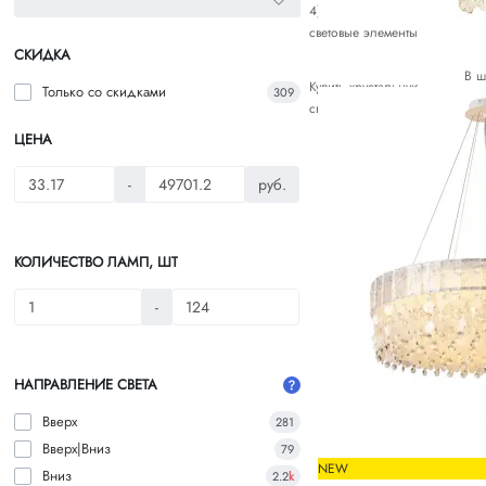
4)
Светодиодные люстры с 
световые элементы устанавлив
СКИДКА
В ш
Купить хрустальную люстру в
Только со cкидками
309
светодиодных люстр. Работае
ЦЕНА
-
руб.
КОЛИЧЕСТВО ЛАМП, ШТ
-
НАПРАВЛЕНИЕ СВЕТА
Вверх
281
Вверх|Вниз
79
NEW
Вниз
2.2
k