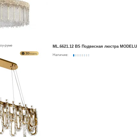
оу-руме
ML.6621.12 BS Подвесная люстра MODEL
Наличие: