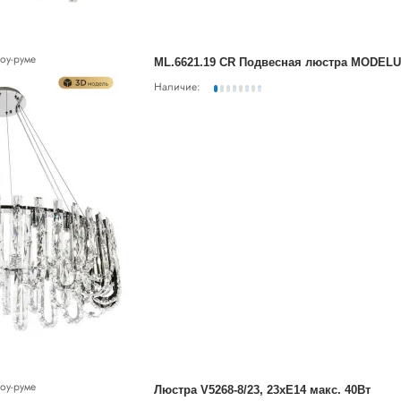
оу-руме
ML.6621.19 CR Подвесная люстра MODEL
Наличие:
оу-руме
Люстра V5268-8/23, 23хE14 макс. 40Вт