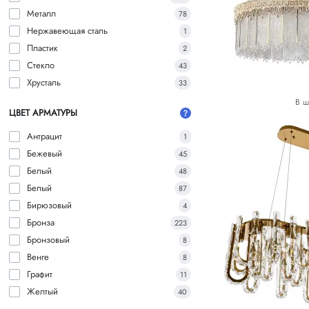
Металл
78
Нержавеющая сталь
1
Пластик
2
Стекло
43
Хрусталь
33
В ш
ЦВЕТ АРМАТУРЫ
Антрацит
1
Бежевый
45
Белый
48
Белый
87
Бирюзовый
4
Бронза
223
Бронзовый
8
Венге
8
Графит
11
Желтый
40