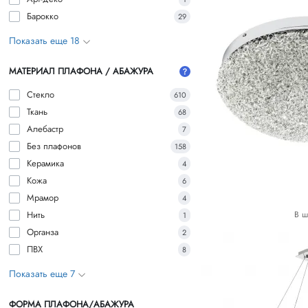
Барокко
29
Показать еще 18
МАТЕРИАЛ ПЛАФОНА / АБАЖУРА
Стекло
610
Ткань
68
Алебастр
7
Без плафонов
158
Керамика
4
Кожа
6
Мрамор
4
В ш
Нить
1
Органза
2
ПВХ
8
Показать еще 7
ФОРМА ПЛАФОНА/АБАЖУРА