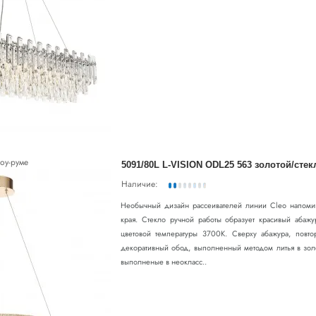
оу-руме
Наличие:
Необычный дизайн рассеивателей линии Cleo напомин
края. Стекло ручной работы образует красивый абаж
цветовой температуры 3700К. Сверху абажура, повт
декоративный обод, выполненный методом литья в зол
выполненые в неокласс..