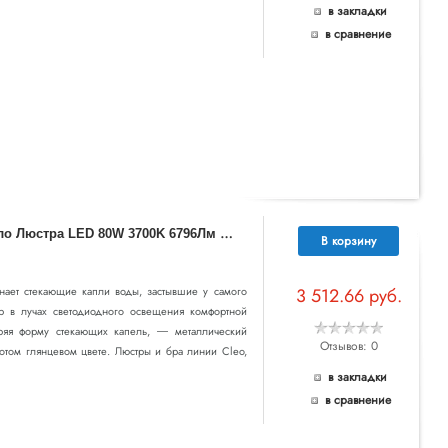
в закладки
в сравнение
5
091/80L L-VISION ODL25 563 золотой/стекло Люстра LED 80W 3700K 6796Лм CLEO
В корзину
ает стекающие капли воды, застывшие у самого
3 512.66 руб.
ур в лучах светодиодного освещения комфортной
оряя форму стекающих капель, ― металлический
Отзывов: 0
отом глянцевом цвете. Люстры и бра линии Cleo,
в закладки
в сравнение