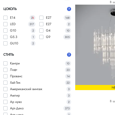
В ш
ЦОКОЛЬ
E14
E27
2
k
168
LED
E27
517
2
G10
G4
2
10
G5.3
G9
1
305
GU10
2
СТИЛЬ
Кантри
10
Лофт
23
Прованс
14
Хай-Тек
22
N
Американский винтаж
3
Ампир
3
В ш
Ар нуво
2
Арт-Деко
373
Арт-деко
1