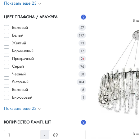
Показать еще 23
ЦВЕТ ПЛАФОНА / АБАЖУРА
В ш
Бежевый
27
Белый
197
Желтый
73
Коричневый
17
Прозрачный
2
k
Серый
76
Черный
58
Янтарный
104
Бежевый
6
Бирюзовый
1
Показать еще 23
КОЛИЧЕСТВО ЛАМП, ШТ
В ш
-