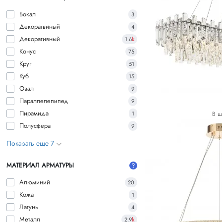
Бокал
3
Декоратвиный
4
Декоративный
1.6
k
Конус
75
Круг
51
Куб
15
Овал
9
Параллелепипед
9
Пирамида
В ш
1
Полусфера
9
Показать еще 7
МАТЕРИАЛ АРМАТУРЫ
Алюминий
20
Кожа
1
Латунь
4
Металл
2.9
k