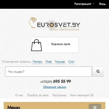
Регистрация
Вход
Корзина пуста
Популярные запросы:
Люстра
Лофт
Торшер
Спот
695 55 99
+375(29)
Обратный звонок
О нас
Подбор по фото
Рассрочка
Мои закладки (0)
Меню