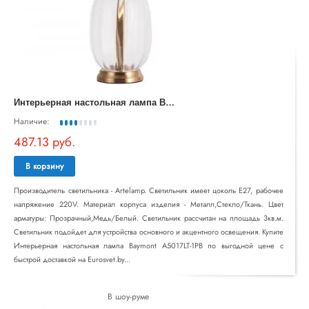
И
нтерьерная настольная лампа Baymont A5017LT-1PB
Наличие:
487.13 руб.
В корзину
Производитель светильника - Artelamp. Светильник имеет цоколь E27, рабочее
напряжение 220V. Материал корпуса изделия - Металл,Стекло/Ткань. Цвет
арматуры: Прозрачный,Медь/Белый. Светильник рассчитан на площадь 3кв.м.
Светильник подойдет для устройства основного и акцентного освещения. Купите
Интерьерная настольная лампа Baymont A5017LT-1PB по выгодной цене с
быстрой доставкой на Eurosvet.by...
В шоу-руме