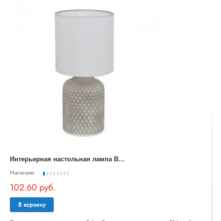
И
нтерьерная настольная лампа Bellariva 97774
Наличие:
102.60 руб.
В корзину