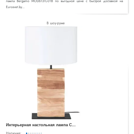
лампа Bergamo MOD613TL-01B по выгодной цене с быстрой доставкой на
Eurosvet.by...
В шоу-руме
И
нтерьерная настольная лампа Contessore 39917
Наличие: