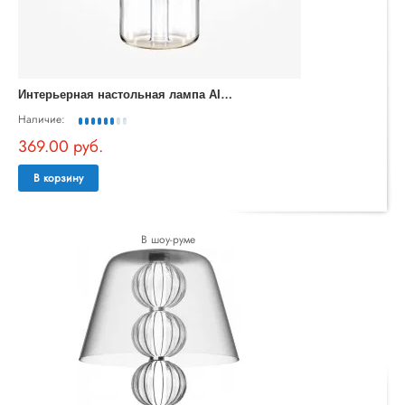
И
нтерьерная настольная лампа AI Collaboration MOD229TL-L3W3K1
Наличие:
369.00 руб.
В корзину
В шоу-руме