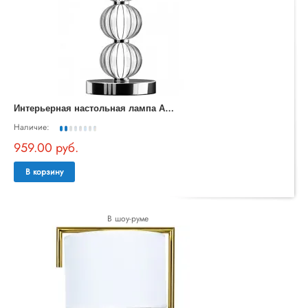
И
нтерьерная настольная лампа Amulet MOD555TL-L9CH4K
Наличие:
959.00 руб.
В корзину
В шоу-руме