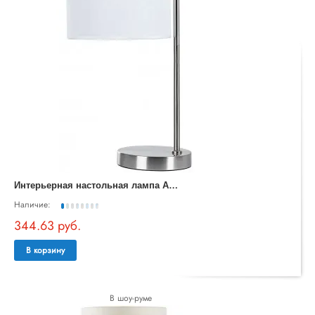
И
нтерьерная настольная лампа Aperol A5031LT-1SS
Наличие:
344.63 руб.
В корзину
В шоу-руме