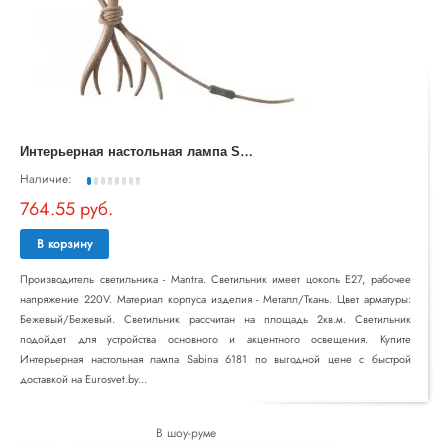
И
нтерьерная настольная лампа Sabina 6181
Наличие:
764.55 руб.
В корзину
Производитель светильника - Mantra. Светильник имеет цоколь E27, рабочее
напряжение 220V. Материал корпуса изделия - Металл/Ткань. Цвет арматуры:
Бежевый/Бежевый. Светильник рассчитан на площадь 2кв.м. Светильник
подойдет для устройства основного и акцентного освещения. Купите
Интерьерная настольная лампа Sabina 6181 по выгодной цене с быстрой
доставкой на Eurosvet.by...
В шоу-руме