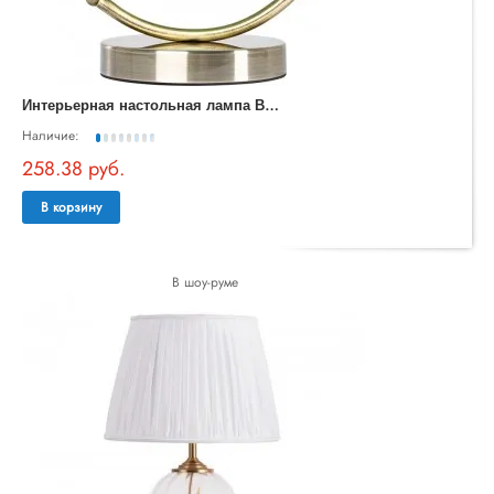
И
нтерьерная настольная лампа Banker A5040LT-1AB
Наличие:
258.38 руб.
В корзину
В шоу-руме