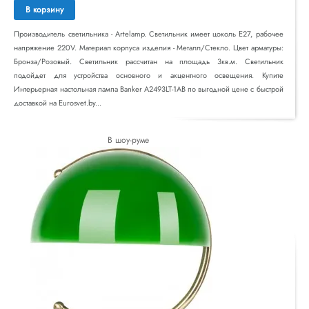
В корзину
Производитель светильника - Artelamp. Светильник имеет цоколь E27, рабочее
напряжение 220V. Материал корпуса изделия - Металл/Стекло. Цвет арматуры:
Бронза/Розовый. Светильник рассчитан на площадь 3кв.м. Светильник
подойдет для устройства основного и акцентного освещения. Купите
Интерьерная настольная лампа Banker A2493LT-1AB по выгодной цене с быстрой
доставкой на Eurosvet.by...
В шоу-руме