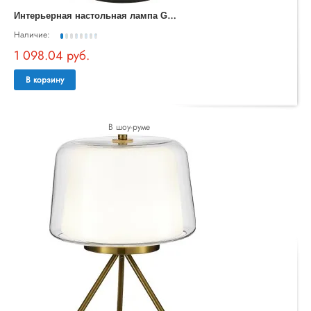
И
нтерьерная настольная лампа Gin 8534
Наличие:
1 098.04 руб.
В корзину
В шоу-руме