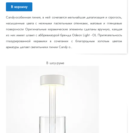
В корзину
Candy-особенная линия, в ней сочетается мельчайшая детализация и строгость,
насыщенные цвета с нежными пастельными оттенками, матовые и глянцевые
поверхности Оригинальные керамические элементы сделаны вручную, каждая
из них имеет штамп с аббревиатурой бренда Odeon Light - OL Притягательность
глазурированной керамики в сочетании с благородным золотым цветом
арматуры делает светильники линии Candy о..
В шоу-руме