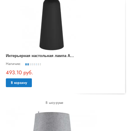
И
нтерьерная настольная лампа ARANZOLA 900134
Наличие:
493.10 руб.
В корзину
В шоу-руме