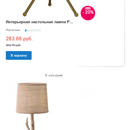
- 20%
И
нтерьерная настольная лампа Pandora SL6127.304.01
Наличие:
283.88 руб.
354.75 руб.
В корзину
В шоу-руме