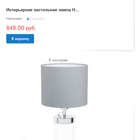
И
нтерьерная настольная лампа Hope MOD479TL-L14W3K1
Наличие:
848.00 руб.
В корзину
В шоу-руме