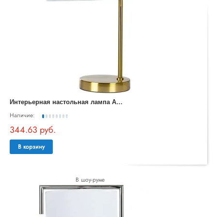
И
нтерьерная настольная лампа Aperol A5031LT-1PB
Наличие:
344.63 руб.
В корзину
В шоу-руме