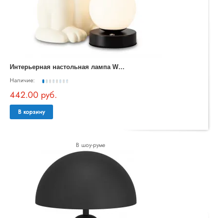
И
нтерьерная настольная лампа Whisker FR5607TL-01W
Наличие:
442.00 руб.
В корзину
В шоу-руме