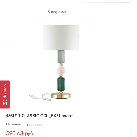
В шоу-руме
Фильтр
4
861/1T CLASSIC ODL_EX21 золото/раноцветн./керамика/абажур Настольная лампа E27 1*60W CANDY
Наличие:
590.63 руб.