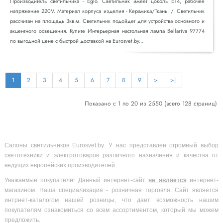
Производитель светильника - Eglo. Светильник имеет цоколь E14, рабочее
напряжение 220V. Материал корпуса изделия - Керамика/Ткань. /. Светильник
рассчитан на площадь 3кв.м. Светильник подойдет для устройства основного и
акцентного освещения. Купите Интерьерная настольная лампа Bellariva 97774
по выгодной цене с быстрой доставкой на Eurosvet.by...
1
2
3
4
5
6
7
8
9
>
>|
Показано с 1 по 20 из 2550 (всего 128 страниц)
Салоны светильников Eurosvet.by. У нас представлен огромный выбор
светотехники и электротоваров различного назначения и качества от
ведущих европейских производителей.
Уважаемые покупатели! Данный интернет-сайт
не является
интернет-
магазином. Наша специализация - розничная торговля. Сайт является
интрнет-каталогом нашей розницы, что дает возможность нашим
покупателям ознакомиться со всем ассортиментом, который мы можем
предложить.