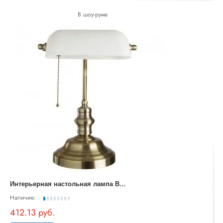
В шоу-руме
И
нтерьерная настольная лампа Banker A2493LT-1AB
Наличие:
412.13 руб.