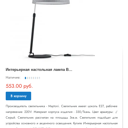
И
нтерьерная настольная лампа Bergamo MOD613TL-01B
Наличие:
553.00 руб.
В корзину
Производитель светильника - Maytoni. Светильник имеет цоколь E27, рабочее
напряжение 220V. Материал корпуса изделия - 330/Ткань. Цвет арматуры: -/
Серый. Светильник рассчитан на площадь 3кв.м. Светильник подойдет для
устройства основного и акцентного освещения. Купите Интерьерная настольная