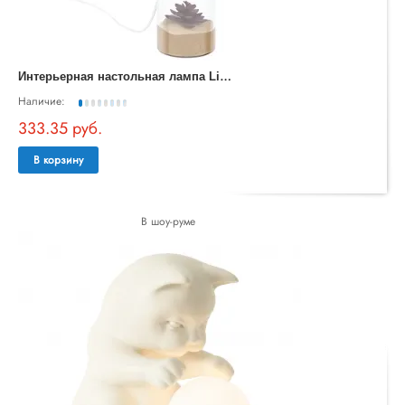
И
нтерьерная настольная лампа Lidsing 99289
Наличие:
333.35 руб.
В корзину
В шоу-руме