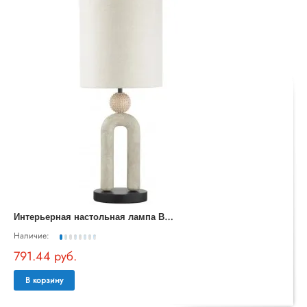
И
нтерьерная настольная лампа Bagel 5410/1T
Наличие:
791.44 руб.
В корзину