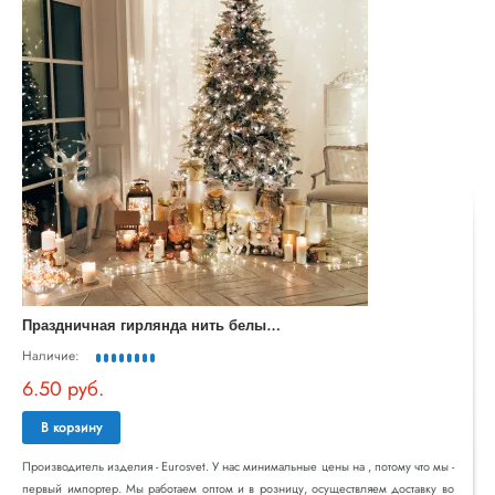
П
раздничная гирлянда нить белый 10м IP20 400-002
Наличие:
6.50 руб.
В корзину
Производитель изделия - Eurosvet. У нас минимальные цены на , потому что мы -
первый импортер. Мы работаем оптом и в розницу, осуществляем доставку во