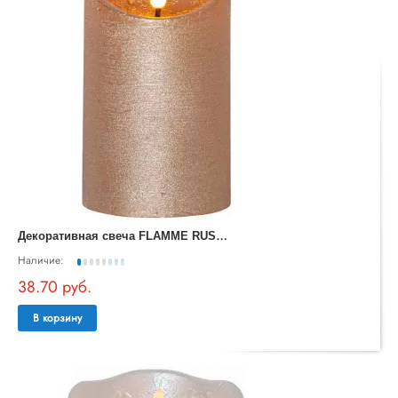
Д
екоративная свеча FLAMME RUSTIC 411499
Наличие:
38.70 руб.
В корзину