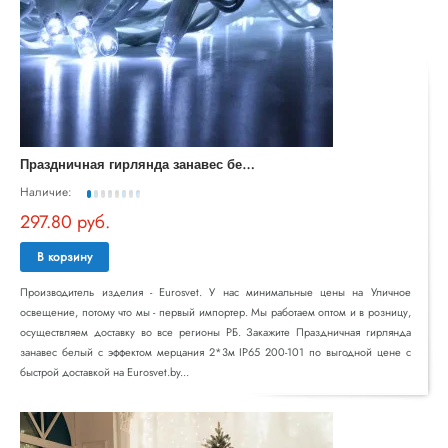
П
раздничная гирлянда занавес белый с эффектом мерцания 2*3м IP65 200-101
Наличие:
297.80 руб.
В корзину
Производитель изделия - Eurosvet. У нас минимальные цены на Уличное
освещение, потому что мы - первый импортер. Мы работаем оптом и в розницу,
осуществляем доставку во все регионы РБ. Закажите Праздничная гирлянда
занавес белый с эффектом мерцания 2*3м IP65 200-101 по выгодной цене с
быстрой доставкой на Eurosvet.by...