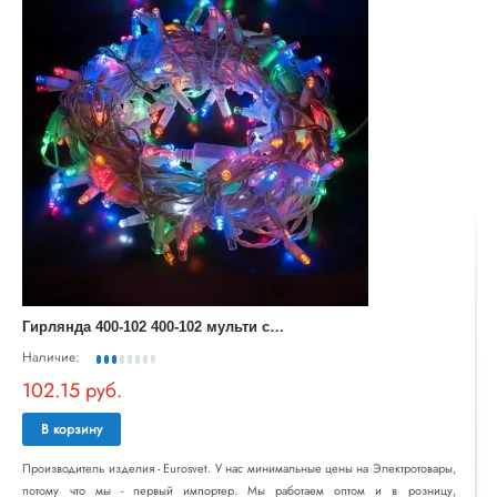
Г
ирлянда 400-102 400-102 мульти с эффектом мерцания
Наличие:
102.15 руб.
В корзину
Производитель изделия - Eurosvet. У нас минимальные цены на Электротовары,
потому что мы - первый импортер. Мы работаем оптом и в розницу,