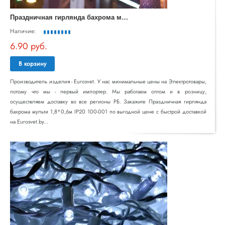
П
раздничная гирлянда бахрома мульти 1,8*0,6м IP20 100-001
Наличие:
6.90 руб.
В корзину
Производитель изделия - Eurosvet. У нас минимальные цены на Электротовары,
потому что мы - первый импортер. Мы работаем оптом и в розницу,
осуществляем доставку во все регионы РБ. Закажите Праздничная гирлянда
бахрома мульти 1,8*0,6м IP20 100-001 по выгодной цене с быстрой доставкой
на Eurosvet.by...