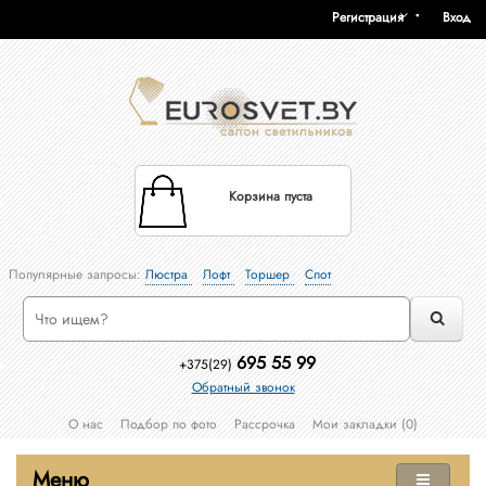
Регистрация
Вход
Корзина пуста
Популярные запросы:
Люстра
Лофт
Торшер
Спот
695 55 99
+375(29)
Обратный звонок
О нас
Подбор по фото
Рассрочка
Мои закладки (0)
Меню