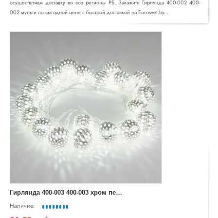
осуществляем доставку во все регионы РБ. Закажите Гирлянда 400-002 400-
002 мульти по выгодной цене с быстрой доставкой на Eurosvet.by...
Г
ирлянда 400-003 400-003 хром перламутровый с эффектом мерцания
Наличие: