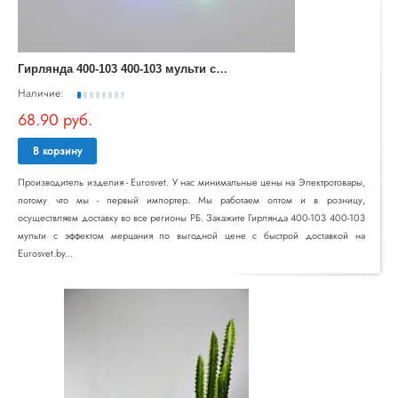
Г
ирлянда 400-103 400-103 мульти с эффектом мерцания
Наличие:
68.90 руб.
В корзину
Производитель изделия - Eurosvet. У нас минимальные цены на Электротовары,
потому что мы - первый импортер. Мы работаем оптом и в розницу,
осуществляем доставку во все регионы РБ. Закажите Гирлянда 400-103 400-103
мульти с эффектом мерцания по выгодной цене с быстрой доставкой на
Eurosvet.by...