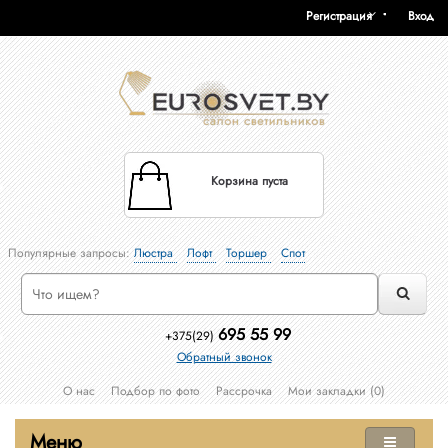
Регистрация
Вход
Корзина пуста
Популярные запросы:
Люстра
Лофт
Торшер
Спот
695 55 99
+375(29)
Обратный звонок
О нас
Подбор по фото
Рассрочка
Мои закладки (0)
Меню