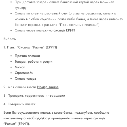
При доставке товара - оплата банковской картой через терминал
курьеру
Оплата по счету на расчетный счет (оплата на реквизиты, оплатить
можно в любом отделении почты либо банка, а также через интернет-
банкинг перевод в разделе "Произвольные платежи")
Оплата через платежную
систему ЕРИП
Выбрать
1. Пункт “Система
“Расчет” (ЕРИП)
Прочие платежи
Товары, работы и услуги
Минск
Стромикс-М
Оплата товара
2. Для оплаты ввести
Номер заказа
3. Проверить корректность информации
4. Совершить платеж.
Если Вы осуществляете платеж в кассе банка, пожалуйста, сообщите
консультанту о необходимости проведения платежа через систему
”Расчет“
(
ЕРИП).