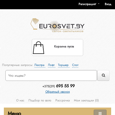
Регистрация
Вход
Корзина пуста
Популярные запросы:
Люстра
Лофт
Торшер
Спот
695 55 99
+375(29)
Обратный звонок
О нас
Подбор по фото
Рассрочка
Мои закладки (0)
Меню