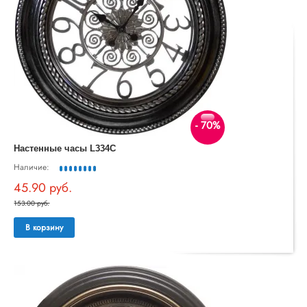
- 70%
Настенные часы L334C
Наличие:
45.90 руб.
153.00 руб.
В корзину