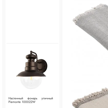
Настенный фонарь уличный
Piemonte 100022W