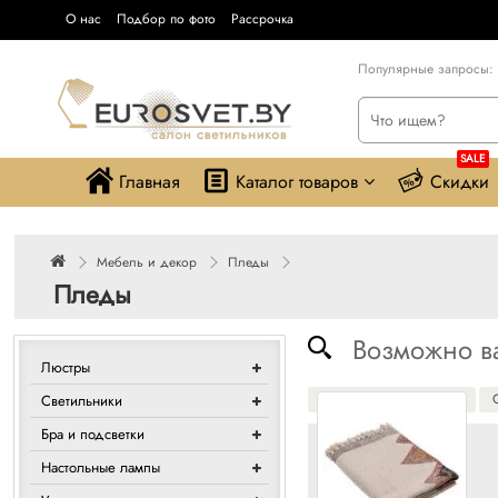
О нас
Подбор по фото
Рассрочка
Популярные запросы:
SALE
Главная
Каталог товаров
Скидки
Мебель и декор
Пледы
Пледы
Возможно ва
Люстры
Декоративные подушки
Светильники
Бра и подсветки
Сравнения
Настольные лампы