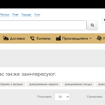
Люстра
Лофт
Торшер
Спот
Доставка
Контакты
Производители
с также заинтересуют:
Статуэтки и фигурки
Декоративные зеркала
Декоративная посуда
Деко
Показывать:
Сортировать: