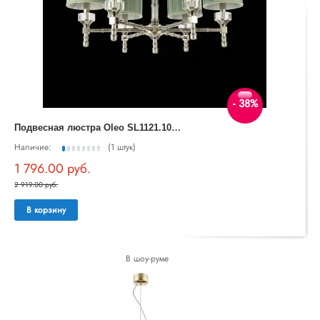
- 38%
П
одвесная люстра Oleo SL1121.103.06
Наличие:
(1 штук)
1 796.00 руб.
2 919.00 руб.
В корзину
В шоу-руме