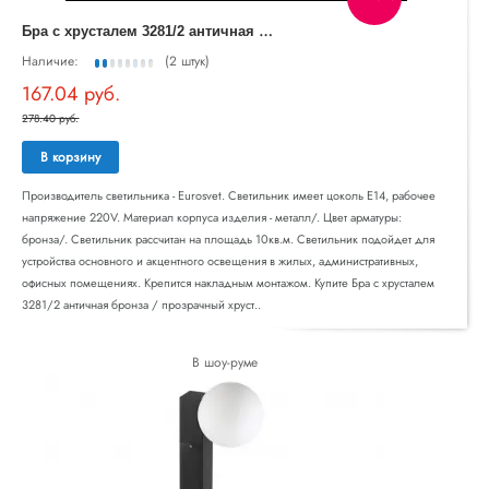
Б
ра с хрусталем 3281/2 античная бронза / прозрачный хрусталь
Наличие:
(2 штук)
167.04 руб.
278.40 руб.
В корзину
Производитель светильника - Eurosvet. Светильник имеет цоколь E14, рабочее
напряжение 220V. Материал корпуса изделия - металл/. Цвет арматуры:
бронза/. Светильник рассчитан на площадь 10кв.м. Светильник подойдет для
устройства основного и акцентного освещения в жилых, административных,
офисных помещениях. Крепится накладным монтажом. Купите Бра с хрусталем
3281/2 античная бронза / прозрачный хруст..
В шоу-руме