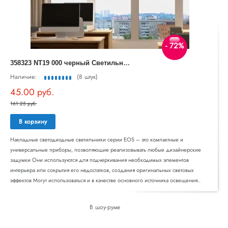
- 72%
3
58323 NT19 000 черный Светильник накладной IP33 LED 4000К 13W 110-265V EOS
Наличие:
(8 штук)
45.00 руб.
161.25 руб.
В корзину
Накладные светодиодные светильники серии EOS – это компактные и
универсальные приборы, позволяющие реализовывать любые дизайнерские
задумки Они используются для подчеркивания необходимых элементов
интерьера или сокрытия его недостатков, создания оригинальных световых
эффектов Могут использоваться и в качестве основного источника освещения..
В шоу-руме