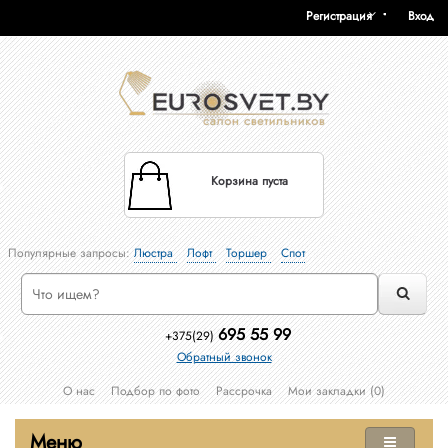
Регистрация
Вход
Корзина пуста
Популярные запросы:
Люстра
Лофт
Торшер
Спот
695 55 99
+375(29)
Обратный звонок
О нас
Подбор по фото
Рассрочка
Мои закладки (0)
Меню