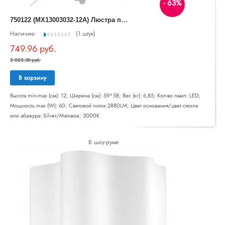
- 63%
7
50122 (MX13003032-12А) Люстра потол FAVO LED-60W 2880LM Silver 3000K (в комплекте)
Наличие:
(1 штук)
749.96 руб.
2 025.38 руб.
В корзину
Высота min-max (см): 12; Ширина (см): 59*58; Вес (кг): 6,85; Кол-во ламп: LED;
Мощность max (W): 60; Световой поток:2880LM; Цвет основания/цвет стекла
или абажура: Silver/Матовое; 3000K
В шоу-руме