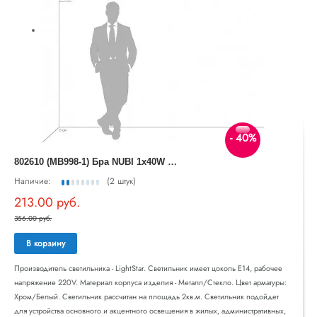
- 40%
8
02610 (MВ998-1) Бра NUBI 1х40W E14 ХРОМ/БЕЛЫЙ (в комплекте)
Наличие:
(2 штук)
213.00 руб.
356.00 руб.
В корзину
Производитель светильника - LightStar. Светильник имеет цоколь E14, рабочее
напряжение 220V. Материал корпуса изделия - Металл/Стекло. Цвет арматуры:
Хром/Белый. Светильник рассчитан на площадь 2кв.м. Светильник подойдет
для устройства основного и акцентного освещения в жилых, административных,