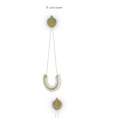
В шоу-руме