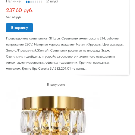
Наличие:
(2 штук)
237.60 руб.
543.68 руб.
В корзину
Производитель светильника - ST Luce. Светильник имеет цоколь E14, рабочее
напряжение 220V. Материал корпуса изделия - Металл/Хрусталь. Цвет арматуры:
Золото/Прозрачный,Желтый. Светильник рассчитан на площадь 3кв.м.
Светильник подойдет для устройства основного и акцентного освещения в
жилых, административных, офисных помещениях. Крепится накладным
монтажом. Купите Бра Caserta SL1232.201.01 по выгод..
В шоу-руме