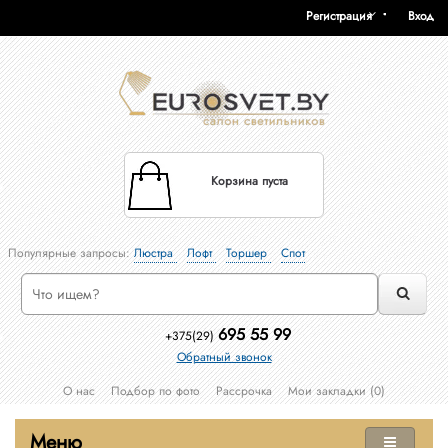
Регистрация
Вход
Корзина пуста
Популярные запросы:
Люстра
Лофт
Торшер
Спот
695 55 99
+375(29)
Обратный звонок
О нас
Подбор по фото
Рассрочка
Мои закладки (0)
Меню