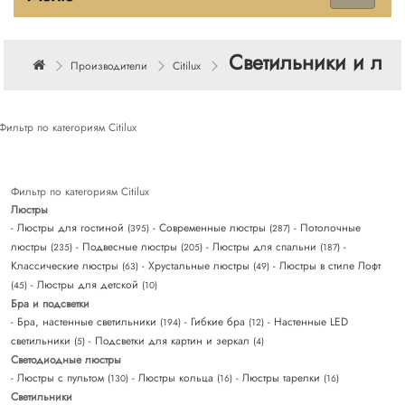
Светильники и люст
Производители
Citilux
Фильтр по категориям Citilux
Фильтр по категориям Citilux
Люстры
- Люстры для гостиной
- Современные люстры
- Потолочные
(395)
(287)
люстры
- Подвесные люстры
- Люстры для спальни
-
(235)
(205)
(187)
Классические люстры
- Хрустальные люстры
- Люстры в стиле Лофт
(63)
(49)
- Люстры для детской
(45)
(10)
Бра и подсветки
- Бра, настенные светильники
- Гибкие бра
- Настенные LED
(194)
(12)
светильники
- Подсветки для картин и зеркал
(5)
(4)
Светодиодные люстры
- Люстры с пультом
- Люстры кольца
- Люстры тарелки
(130)
(16)
(16)
Светильники