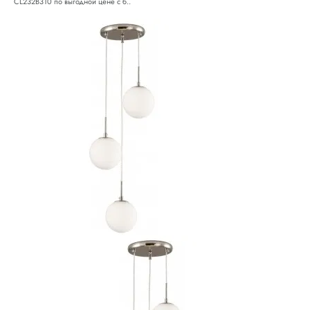
CL232B310 по выгодной цене с б..