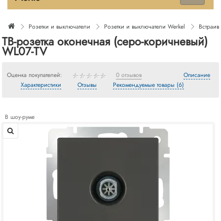
Розетки и выключатели
Розетки и выключатели Werkel
Встраив
ТВ-розетка оконечная (серо-коричневый)
WL07-TV
Оценка покупателей:
0 отзывов
Описание
Характеристики
Отзывы
Рекомендуемые товары (6)
В шоу-руме