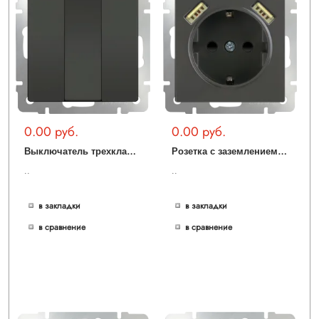
0.00 руб.
0.00 руб.
В
ыключатель трехклавишный (серо-коричневый) WL07-SW-3G
Р
озетка с заземлением, шторками и USBх2 (серо-коричневый) WL07-SKGS-USBx2-IP20
..
..
в закладки
в закладки
в сравнение
в сравнение