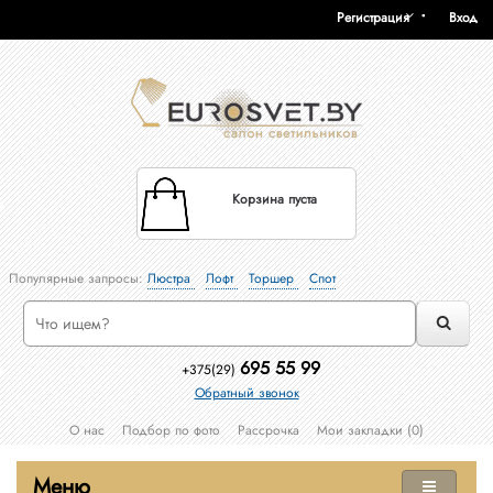
Регистрация
Вход
Корзина пуста
Популярные запросы:
Люстра
Лофт
Торшер
Спот
695 55 99
+375(29)
Обратный звонок
О нас
Подбор по фото
Рассрочка
Мои закладки (0)
Меню