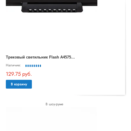
Т
рековый светильник Flash A4575PL-1BK
Наличие:
129.75 руб.
В корзину
В шоу-руме