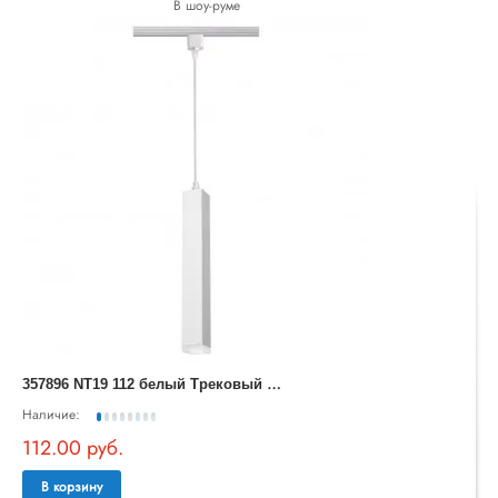
В шоу-руме
3
57896 NT19 112 белый Трековый светильник IP20 LED 3000K 12W 160-265V MODO
Наличие:
112.00 руб.
В корзину