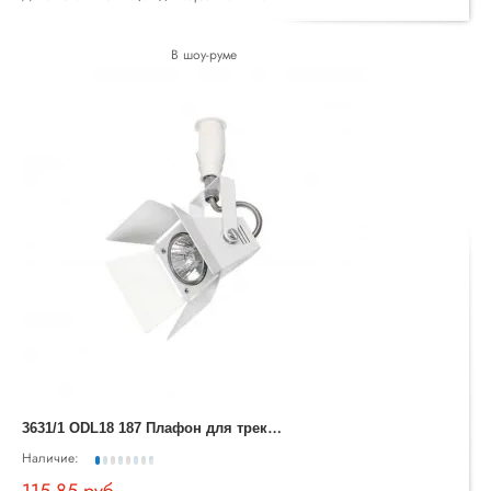
В шоу-руме
3
631/1 ODL18 187 Плафон для трека IP20 GU10 50W 220V TECHNO PRO
Наличие:
115.85 руб.