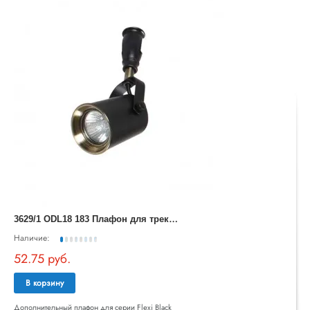
3
629/1 ODL18 183 Плафон для трека IP20 E14 60W 220V FLEXIBLACK
Наличие:
52.75 руб.
В корзину
Дополнительный плафон для серии Flexi Black