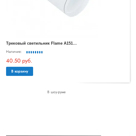
Т
рековый светильник Flame A1519PL-1WH
Наличие:
40.50 руб.
В корзину
В шоу-руме