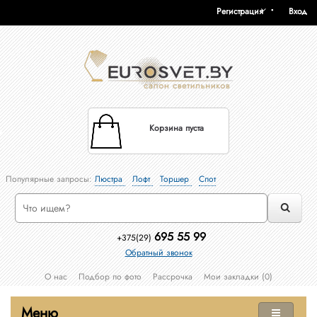
Регистрация
Вход
Корзина пуста
Популярные запросы:
Люстра
Лофт
Торшер
Спот
695 55 99
+375(29)
Обратный звонок
О нас
Подбор по фото
Рассрочка
Мои закладки (0)
Меню