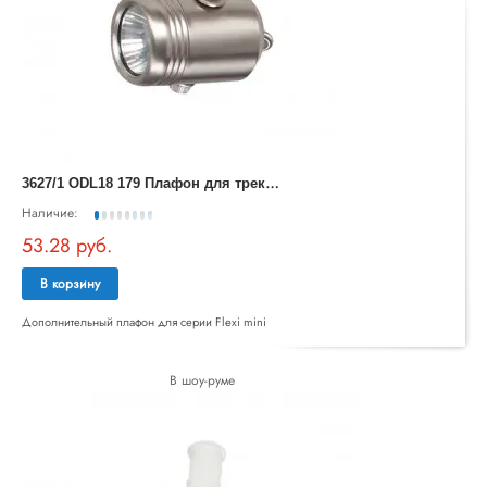
3
627/1 ODL18 179 Плафон для трека IP20 GU10 50W 220V FLEХIMINI
Наличие:
53.28 руб.
В корзину
Дополнительный плафон для серии Flexi mini
В шоу-руме