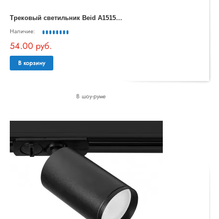
Т
рековый светильник Beid A1515PL-1WH
Наличие:
54.00 руб.
В корзину
В шоу-руме