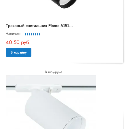
Т
рековый светильник Flame A1519PL-1BK
Наличие:
40.50 руб.
В корзину
В шоу-руме