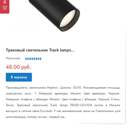
Т
рековый светильник Track lamps TR020-1-GU10-B
Наличие:
48.00 руб.
В корзину
Производитель светильника Maytoni. Цоколь: GU10. Рекомендуемая площадь
освещения, кв.м.: 1. Материал арматуры: Металл. Цвет арматуры: Черный.
Материал плафона / абажура: Металл. Цвет плафона / абажура: Черный. Стиль:
Техно. Трековый светильник Track lamps TR020-1-GU10-B купить в Минске
выгодно в салоне света Eurosvet. У нас минимальные цены на Светильники для
шинопровода, потому что мы - первый им..