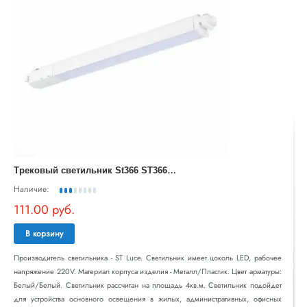
Т
рековый светильник St366 ST366.548.12
Наличие:
111.00 руб.
В корзину
Производитель светильника - ST Luce. Светильник имеет цоколь LED, рабочее
напряжение 220V. Материал корпуса изделия - Металл/Пластик. Цвет арматуры:
Белый/Белый. Светильник рассчитан на площадь 4кв.м. Светильник подойдет
для устройства основного освещения в жилых, административных, офисных