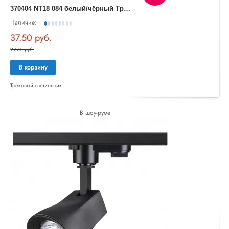
3
70404 NT18 084 белый/чёрный Трековый светильник IP33 GU10 50W 110-265V PIPE
Наличие:
37.50 руб.
97.65 руб.
В корзину
Трековый светильник
В шоу-руме