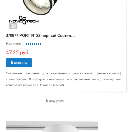
3
70877 PORT NT22 черный Светильник трековый однофазный двухжильный IP20 GU10 9W 220V ULAR
Наличие:
47.25 руб.
В корзину
Светильник трековый для однофазного двухжильного (универсального)
шинопровода. В корпусе светильника есть акриловые части, поэтому его
используют только с LED лампой max.9Вт.
В шоу-руме