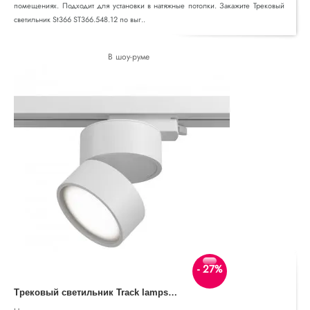
помещениях. Подходит для установки в натяжные потолки. Закажите Трековый
светильник St366 ST366.548.12 по выг..
В шоу-руме
- 27%
Т
рековый светильник Track lamps TR007-1-12W3K-W