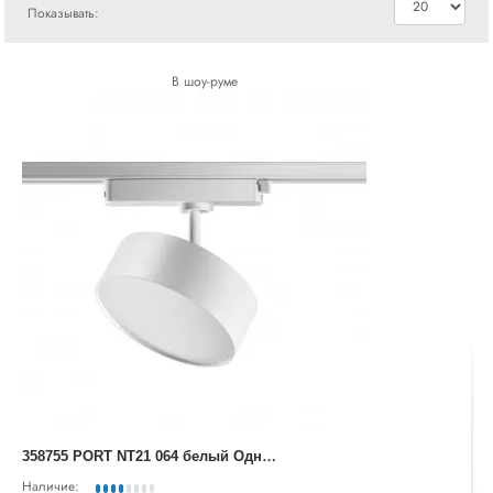
Показывать:
В шоу-руме
3
58755 PORT NT21 064 белый Однофазный трековый светодиодный светильник IP20 LED 24W 4000K 2100Лм 100-265V PROMETA
Наличие: