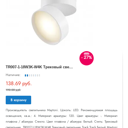
- 27%
T
R007-1-18W3K-W4K Трековый светильник Track Track Белый Maytoni
Наличие:
138.69 руб.
190.00 руб.
В корзину
Производитель светильника Maytoni. Цоколь: LED. Рекомендуемая площадь
освещения, кв.м.: 4. Материал арматуры: 120. Цвет арматуры: -. Материал
плафона / абажура: Стекло. Цвет плафона / абажура: Белый. Стиль: Трековый
светильник. TR007-1-18W3K-W4K Трековый светильник Track Track Белый Maytoni