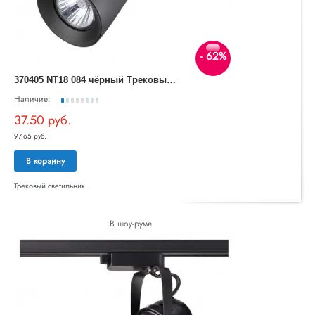
- 62%
3
70405 NT18 084 чёрный Трековый светильник IP33 GU10 50W 110-265V PIPE
Наличие:
37.50 руб.
97.65 руб.
В корзину
Трековый светильник
В шоу-руме