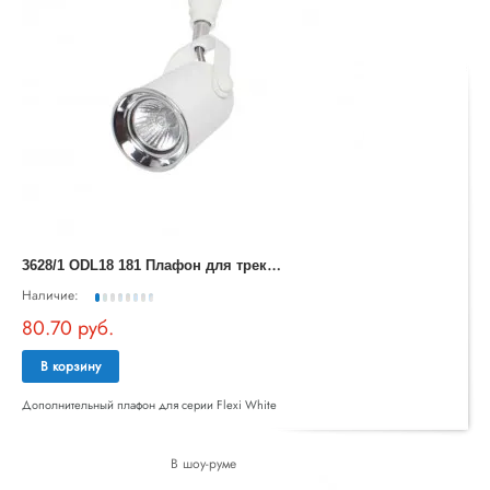
3
628/1 ODL18 181 Плафон для трека IP20 E14 50W 220V FLEXIWHITE
Наличие:
80.70 руб.
В корзину
Дополнительный плафон для серии Flexi White
В шоу-руме