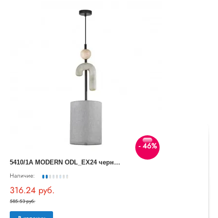
- 46%
5
410/1A MODERN ODL_EX24 черный матов./серый/металл/полирезин/ткань Подвес E14 1*40W BAGEL
Наличие:
316.24 руб.
585.53 руб.