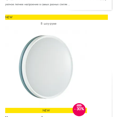
уютное летнее настроение в самых разных стилях ..
NEW
В шоу-руме
- 30%
NEW