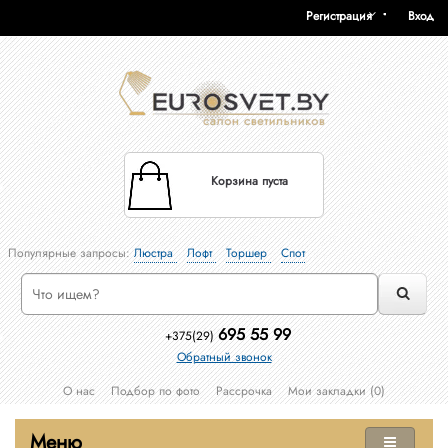
Регистрация
Вход
Корзина пуста
Популярные запросы:
Люстра
Лофт
Торшер
Спот
695 55 99
+375(29)
Обратный звонок
О нас
Подбор по фото
Рассрочка
Мои закладки (0)
Меню