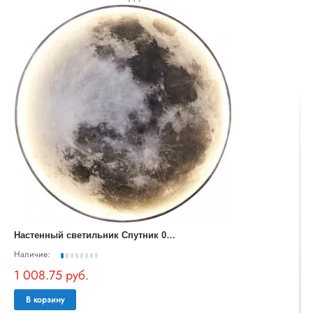
Н
астенный светильник Спутник 07831-80,19
Наличие:
1 008.75 руб.
В корзину