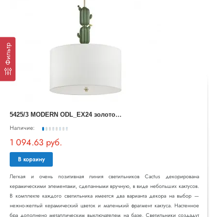
Фильтр
5
425/3 MODERN ODL_EX24 золотой/зеленый/белый/металл/керамика/ткань Люстра E27 3*60W CACTUS
Наличие:
1 094.63 руб.
В корзину
Легкая и очень позитивная линия светильников Cactus декорирована
керамическими элементами, сделанными вручную, в виде небольших кактусов.
В комплекте каждого светильника имеется два варианта декора на выбор —
нежно-желтый керамический цветок и маленький фрагмент кактуса. Настенное
бра дополнено металлическим выключателем на базе. Светильники создадут