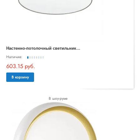
Н
астенно-потолочный светильник Pasteri 97612
Наличие:
603.15 руб.
В корзину
В шоу-руме