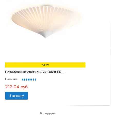
NEW
П
отолочный светильник Odett FR5510CL-05W
Наличие:
212.04 руб.
В корзину
В шоу-руме