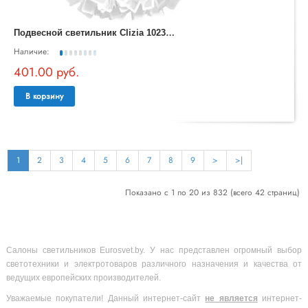
П
одвесной светильник Clizia 10231/530 White
Наличие:
401.00 руб.
В корзину
1
2
3
4
5
6
7
8
9
>
>|
Показано с 1 по 20 из 832 (всего 42 страниц)
Салоны светильников Eurosvet.by. У нас представлен огромный выбор
светотехники и электротоваров различного назначения и качества от
ведущих европейских производителей.
Уважаемые покупатели! Данный интернет-сайт
не является
интернет-