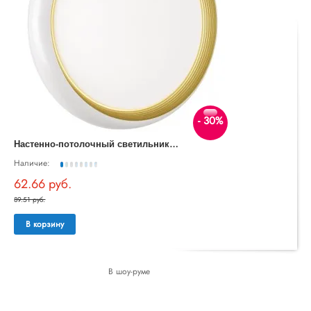
- 30%
Н
астенно-потолочный светильник Tofiq White 7650/DL
Наличие:
62.66 руб.
89.51 руб.
В корзину
В шоу-руме