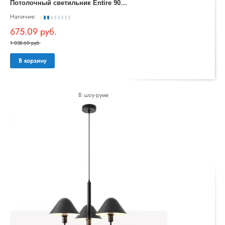
П
отолочный светильник Entire 90320/1
Наличие:
675.09 руб.
1 038.60 руб.
В корзину
В шоу-руме