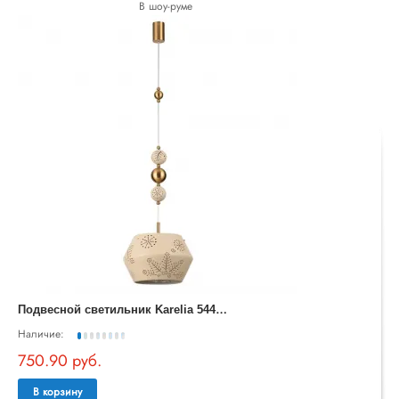
В шоу-руме
П
одвесной светильник Karelia 5444/1A
Наличие:
750.90 руб.
В корзину