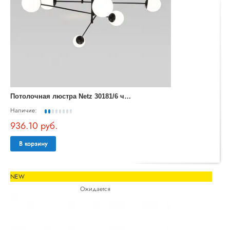
П
отолочная люстра Netz 30181/6 черный
Наличие:
936.10 руб.
В корзину
NEW
Ожидается