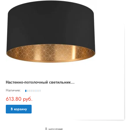
Н
астенно-потолочный светильник Zaragoza 900144
Наличие:
613.80 руб.
В корзину
В шоу-руме