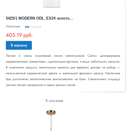
5
425/1 MODERN ODL_EX24 золотой/зеленый/белый/металл/керамика/ткань Подвес E14 1*40W CACTUS
Наличие:
405.19 руб.
В корзину
Легкая и очень позитивная линия светильников Cactus декорирована
керамическими элементами, сделанными вручную, в виде небольших кактусов.
В комплекте каждого светильника имеется два варианта декора на выбор —
нежно-желтый керамический цветок и маленький фрагмент кактуса. Настенное
бра дополнено металлическим выключателем на базе. Светильники создадут
уютное летнее настроение в самых разных стилях ..
В шоу-руме