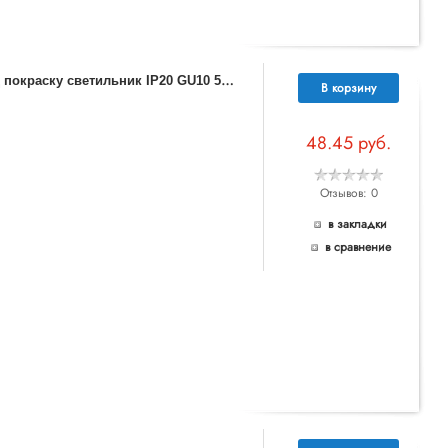
3
70486 NT19 074 белый Встраиваемый под покраску светильник IP20 GU10 50W 220V YESO
В корзину
48.45 руб.
Отзывов: 0
в закладки
в сравнение