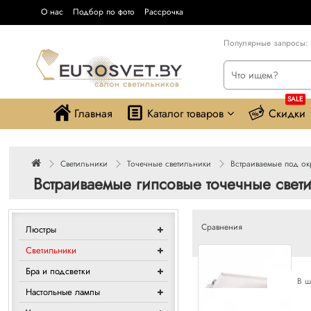
О нас
Подбор по фото
Рассрочка
Популярные запросы:
SALE
Главная
Каталог товаров
Скидки
Светильники
Точечные светильники
Встраиваемые под ок
Встраиваемые гипсовые точечные свет
Сравнения
Люстры
Светильники
Бра и подсветки
В ш
Настольные лампы