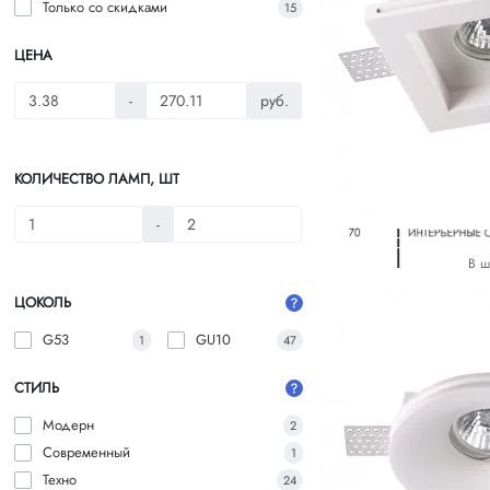
Только со cкидками
15
ЦЕНА
-
руб.
КОЛИЧЕСТВО ЛАМП, ШТ
-
В ш
ЦОКОЛЬ
G53
GU10
1
47
СТИЛЬ
Модерн
2
Современный
1
Техно
24