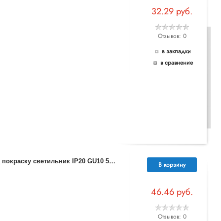
32.29 руб.
Отзывов: 0
в закладки
в сравнение
3
70471 NT19 071 белый Встраиваемый под покраску светильник IP20 GU10 50W 220V YESO
В корзину
46.46 руб.
Отзывов: 0