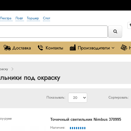
Люстра
Лофт
Торшер
Спот
Доставка
Контакты
Производители
раску
ильники под окраску
Показывать:
Сортировать:
оу-руме
Точечный светильник Nimbus 370995
Наличие: