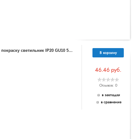
3
70485 NT19 074 белый Встраиваемый под покраску светильник IP20 GU10 50W 220V YESO
В корзину
46.46 руб.
Отзывов: 0
в закладки
в сравнение