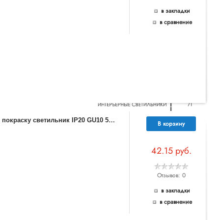
в закладки
в сравнение
3
70483 NT19 074 белый Встраиваемый под покраску светильник IP20 GU10 50W 220V YESO
В корзину
42.15 руб.
Отзывов: 0
в закладки
в сравнение