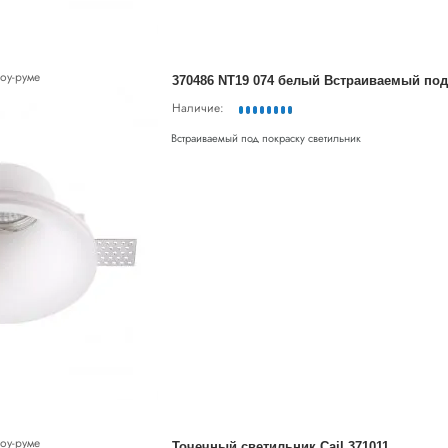
оу-руме
Наличие:
Встраиваемый под покраску светильник
оу-руме
Точечный светильник Cail 371011