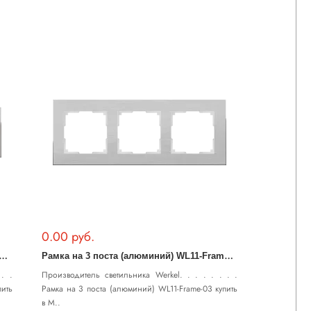
0.00 руб.
Р
на 4 поста (алюминий) WL11-Frame-04
Р
амка на 3 поста (алюминий) WL11-Frame-03
. .
Производитель светильника Werkel. . . . . . . .
пить
Рамка на 3 поста (алюминий) WL11-Frame-03 купить
в М..