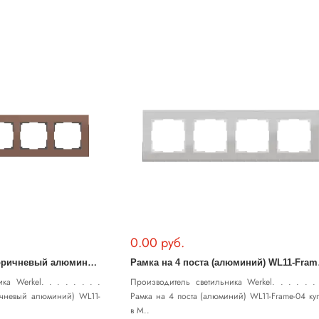
0.00 руб.
Р
амка на 5 постов (коричневый алюминий) WL11-Frame-05
амка 
ка Werkel. . . . . . . .
Производитель светильника Werkel. . . . . . 
ичневый алюминий) WL11-
Рамка на 4 поста (алюминий) WL11-Frame-04 ку
в М..