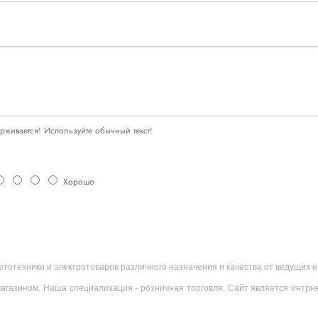
живается! Используйте обычный текст!
Хорошо
ветотехники и электротоваров различного назначения и качества от ведущих
агазином. Наша специализация - розничная торговля. Сайт является интрн