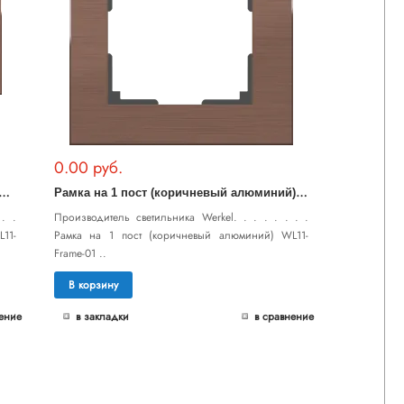
0.00 руб.
Р
а 2 поста (коричневый алюминий) WL11-Frame-02
Р
амка на 1 пост (коричневый алюминий) WL11-Frame-01
. .
Производитель светильника Werkel. . . . . . . .
11-
Рамка на 1 пост (коричневый алюминий) WL11-
Frame-01 ..
В корзину
ение
в закладки
в сравнение