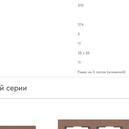
370
374
5
11
58 х 58
11
Рамка на 5 постов (алюминий)
ой серии