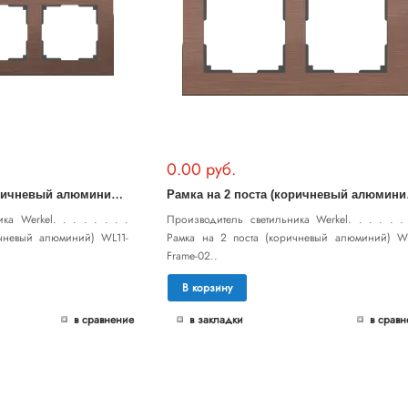
0.00 руб.
Р
амка на 3 поста (коричневый алюминий) WL11-Frame-03
амка н
ка Werkel. . . . . . . .
Производитель светильника Werkel. . . . . . 
ичневый алюминий) WL11-
Рамка на 2 поста (коричневый алюминий) WL
Frame-02..
В корзину
в сравнение
в закладки
в сравн