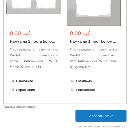
0.00 руб.
0.00 руб.
Р
амка на 2 поста (алюминий) WL11-Frame-02
Р
амка на 1 пост (алюминий) WL11-Frame-01
Производитель светильника
Производитель светильника
Werkel. . . . . . . . Рамка на 2
Werkel. . . . . . . . Рамка на 1
поста (алюминий) WL11-
пост (алюминий) WL11-Frame-
Frame-02 купить в М..
01 купить в Ми..
в закладки
в закладки
в сравнение
в сравнение
Оценка покупателей:
Добавить отзыв
Ваш отзыв будет очень полезен!