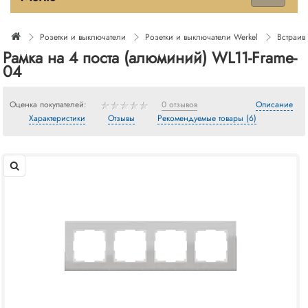
Розетки и выключатели
Розетки и выключатели Werkel
Встраив
Рамка на 4 поста (алюминий) WL11-Frame-
04
Оценка покупателей:
0 отзывов
Описание
Характеристики
Отзывы
Рекомендуемые товары (6)