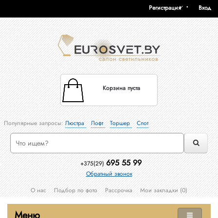
Регистрация
Вход
Корзина пуста
Популярные запросы:
Люстра
Лофт
Торшер
Спот
695 55 99
+375(29)
Обратный звонок
О нас
Подбор по фото
Рассрочка
Мои закладки (0)
Меню