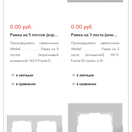
0.00 руб.
0.00 руб.
Р
амка на 5 постов (коричневый алюминий) WL11-Frame-05
Р
амка на 3 поста (алюминий) WL11-Frame-03
Производитель светильника
Производитель светильника
Werkel. . . . . . . . Рамка на 5
Werkel. . . . . . . . Рамка на 3
постов (коричневый
поста (алюминий) WL11-
алюминий) WL11-Frame-0..
Frame-03 купить в М..
в закладки
в закладки
в сравнение
в сравнение