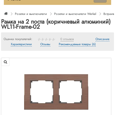
Розетки и выключатели
Розетки и выключатели Werkel
Встраив
Рамка на 2 поста (коричневый алюминий)
WL11-Frame-02
Оценка покупателей:
0 отзывов
Описание
Характеристики
Отзывы
Рекомендуемые товары (6)