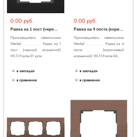
0.00 руб.
0.00 руб.
Р
амка на 1 пост (черный алюминий) WL11-Frame-01
Р
амка на 4 поста (коричневый алюминий) WL11-Frame-04
Производитель светильника
Производитель светильника
Werkel. . . . . . . . Рамка на 1
Werkel. . . . . . . . Рамка на 4
пост (черный алюминий)
поста (коричневый
WL11-Frame-01 купи..
алюминий) WL11-Frame-04..
в закладки
в закладки
в сравнение
в сравнение