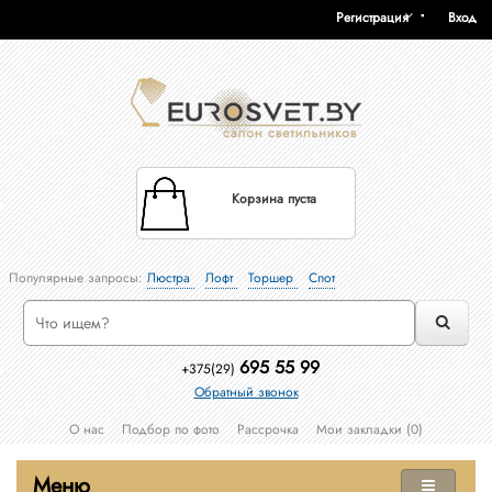
Регистрация
Вход
Корзина пуста
Популярные запросы:
Люстра
Лофт
Торшер
Спот
695 55 99
+375(29)
Обратный звонок
О нас
Подбор по фото
Рассрочка
Мои закладки (0)
Меню