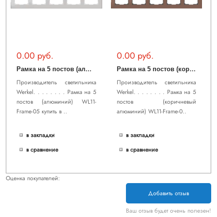
0.00 руб.
0.00 руб.
Р
амка на 5 постов (алюминий) WL11-Frame-05
Р
амка на 5 постов (коричневый алюминий) WL11-Frame-05
Производитель светильника
Производитель светильника
Werkel. . . . . . . . Рамка на 5
Werkel. . . . . . . . Рамка на 5
постов (алюминий) WL11-
постов (коричневый
Frame-05 купить в ..
алюминий) WL11-Frame-0..
в закладки
в закладки
в сравнение
в сравнение
Оценка покупателей:
Добавить отзыв
Ваш отзыв будет очень полезен!