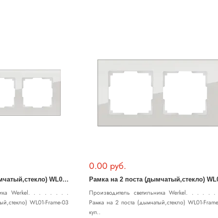
0.00 руб.
Р
амка на 3 поста (дымчатый,стекло) WL01-Frame-03
ка Werkel. . . . . . . .
Производитель светильника Werkel. . . . . . 
тый,стекло) WL01-Frame-03
Рамка на 2 поста (дымчатый,стекло) WL01-Fram
куп..