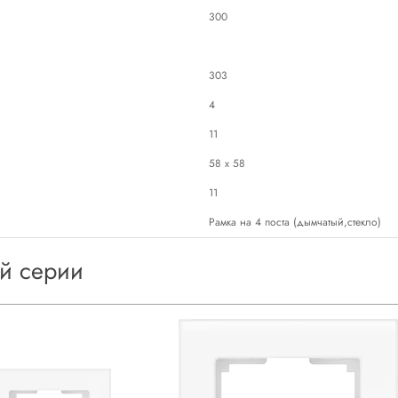
300
303
4
11
58 х 58
11
Рамка на 4 поста (дымчатый,стекло)
ой серии