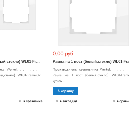
0.00 руб.
Р
амка на 2 поста (белый,стекло) WL01-Frame-02
ка Werkel. . . . . . . .
Производитель светильника Werkel. . . . . . 
й,стекло) WL01-Frame-02
Рамка на 1 пост (белый,стекло) WL01-Frame
купить ..
В корзину
в сравнение
в закладки
в сравн