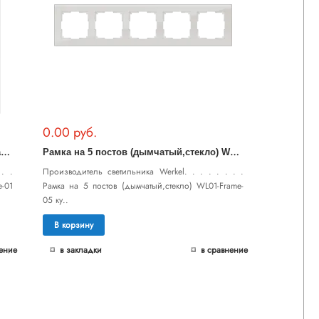
0.00 руб.
Р
амка на 1 пост (белый,стекло) WL01-Frame-01
Р
амка на 5 постов (дымчатый,стекло) WL01-Frame-05
. .
Производитель светильника Werkel. . . . . . . .
-01
Рамка на 5 постов (дымчатый,стекло) WL01-Frame-
05 ку..
В корзину
ение
в закладки
в сравнение