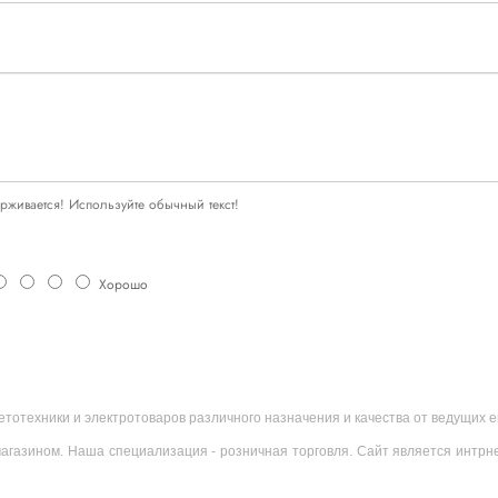
живается! Используйте обычный текст!
Хорошо
ветотехники и электротоваров различного назначения и качества от ведущих
агазином. Наша специализация - розничная торговля. Сайт является интрн