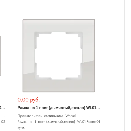
0.00 руб.
Р
амка на 2 поста (дымчатый,стекло) WL01-Frame-02
Р
амка на 1 пост (дымчатый,стекло) WL01-Frame-01
. .
Производитель светильника Werkel. . . . . . . .
e-02
Рамка на 1 пост (дымчатый,стекло) WL01-Frame-01
купи..