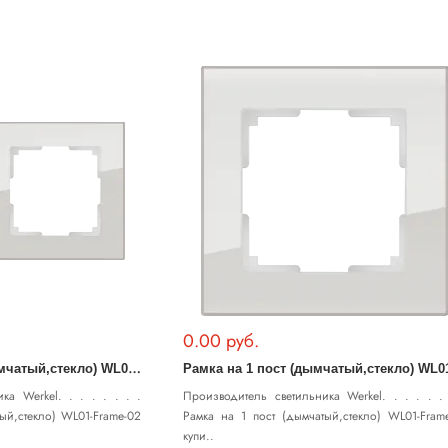
0.00 руб.
Р
амка на 2 поста (дымчатый,стекло) WL01-Frame-02
ка Werkel. . . . . . . .
Производитель светильника Werkel. . . . . . 
тый,стекло) WL01-Frame-02
Рамка на 1 пост (дымчатый,стекло) WL01-Frame
купи..