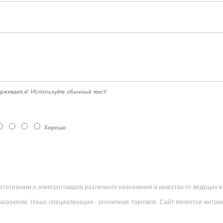
живается! Используйте обычный текст!
Хорошо
ветотехники и электротоваров различного назначения и качества от ведущих
агазином. Наша специализация - розничная торговля. Сайт является интрн