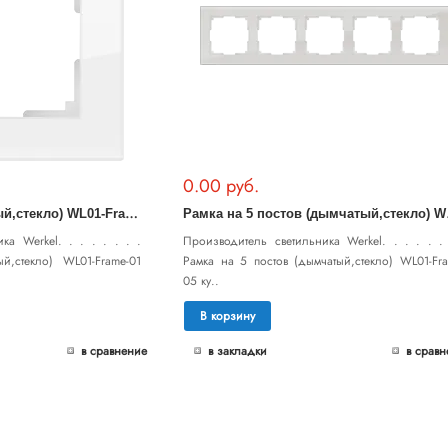
0.00 руб.
Р
амка на 1 пост (белый,стекло) WL01-Frame-01
амка н
ка Werkel. . . . . . . .
Производитель светильника Werkel. . . . . . 
й,стекло) WL01-Frame-01
Рамка на 5 постов (дымчатый,стекло) WL01-Fra
05 ку..
В корзину
в сравнение
в закладки
в сравн