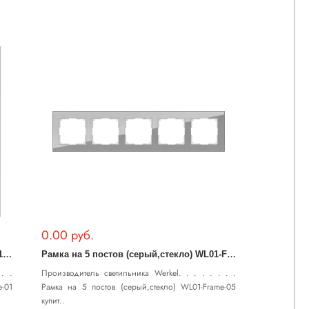
0.00 руб.
Р
амка на 1 пост (дымчатый,стекло) WL01-Frame-01
Р
амка на 5 постов (серый,стекло) WL01-Frame-05
. .
Производитель светильника Werkel. . . . . . . .
-01
Рамка на 5 постов (серый,стекло) WL01-Frame-05
купит..