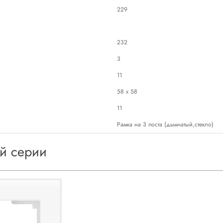
229
232
3
11
58 х 58
11
Рамка на 3 поста (дымчатый,стекло)
ой серии