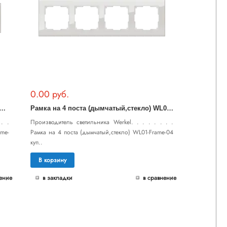
0.00 руб.
Р
а 5 постов (дымчатый,стекло) WL01-Frame-05
Р
амка на 4 поста (дымчатый,стекло) WL01-Frame-04
. .
Производитель светильника Werkel. . . . . . . .
me-
Рамка на 4 поста (дымчатый,стекло) WL01-Frame-04
куп..
В корзину
ение
в закладки
в сравнение