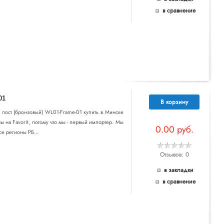
в сравнение
01
В корзину
а 1 пост (бронзовый) WL01-Frame-01 купить в Минске
ы на Favorit, потому что мы - первый импортер. Мы
0.00 руб.
се регионы РБ...
Отзывов: 0
в закладки
в сравнение