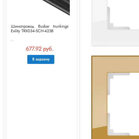
Шинопровод Busbar trunkings
Exility TRX034-SCH-423B
..
677.92 руб.
В корзину