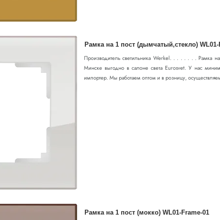
Рамка на 1 пост (дымчатый,стекло) WL01-
Производитель светильника Werkel. . . . . . . . Рамка н
Минске выгодно в салоне света Eurosvet. У нас миним
импортер. Мы работаем оптом и в розницу, осуществляем 
Рамка на 1 пост (мокко) WL01-Frame-01