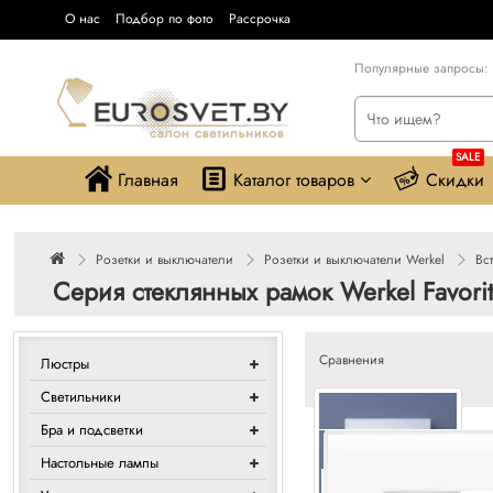
О нас
Подбор по фото
Рассрочка
Популярные запросы:
SALE
Главная
Каталог товаров
Скидки
Розетки и выключатели
Розетки и выключатели Werkel
Вс
Серия стеклянных рамок Werkel Favori
Сравнения
Люстры
Светильники
Бра и подсветки
Настольные лампы