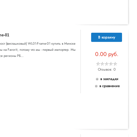
me-01
В корзину
 1 пост (фисташковый) WL01-Frame-01 купить в Минске
ы на Favorit, потому что мы - первый импортер. Мы
0.00 руб.
се регионы РБ...
Отзывов: 0
в закладки
в сравнение