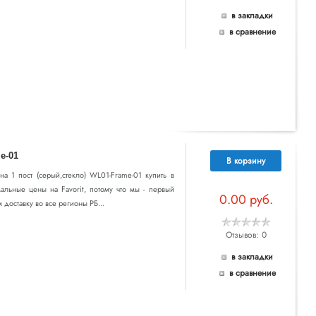
в закладки
в сравнение
e-01
В корзину
 на 1 пост (серый,стекло) WL01-Frame-01 купить в
альные цены на Favorit, потому что мы - первый
0.00 руб.
доставку во все регионы РБ...
Отзывов: 0
в закладки
в сравнение