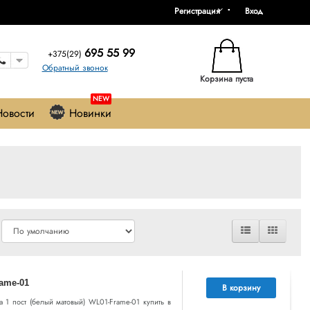
Регистрация
Вход
695 55 99
+375(29)
Обратный звонок
Корзина пуста
NEW
Новости
Новинки
ame-01
В корзину
 на 1 пост (белый матовый) WL01-Frame-01 купить в