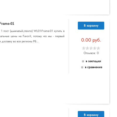
Frame-01
В корзину
а 1 пост (дымчатый,стекло) WL01-Frame-01 купить в
альные цены на Favorit, потому что мы - первый
0.00 руб.
доставку во все регионы РБ...
Отзывов: 0
в закладки
в сравнение
В корзину