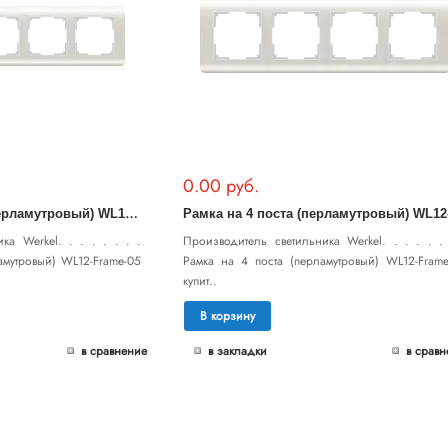
0.00 руб.
Р
амка на 5 постов (перламутровый) WL12-Frame-05
ка Werkel. . . . . . . .
Производитель светильника Werkel. . . . . . 
амутровый) WL12-Frame-05
Рамка на 4 поста (перламутровый) WL12-Frame
купит..
В корзину
в сравнение
в закладки
в сравн