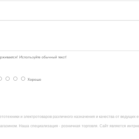
живается! Используйте обычный текст!
Хорошо
ветотехники и электротоваров различного назначения и качества от ведущих
агазином. Наша специализация - розничная торговля. Сайт является интрн