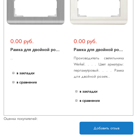
0.00 руб.
0.00 руб.
Р
амка для двойной розетки (серебряный) WL12-Frame-01-DBL
Р
амка для двойной розетки (перламутровый) WL12-Frame-01-DBL
..
Производитель светильника
Werkel. . . . Цвет арматуры:
перламутровый. . . . Рамка
в закладки
для двойной розетк..
в сравнение
в закладки
в сравнение
Оценка покупателей:
Добавить отзыв