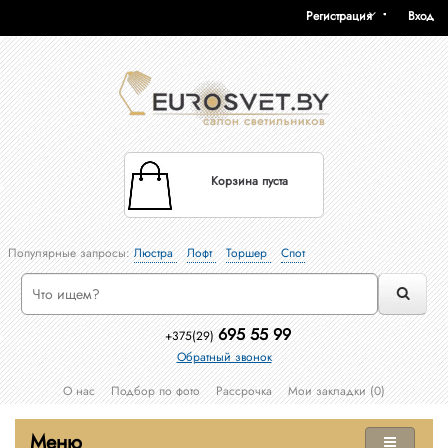
Регистрация
Вход
Корзина пуста
Популярные запросы:
Люстра
Лофт
Торшер
Спот
695 55 99
+375(29)
Обратный звонок
О нас
Подбор по фото
Рассрочка
Мои закладки (0)
Меню