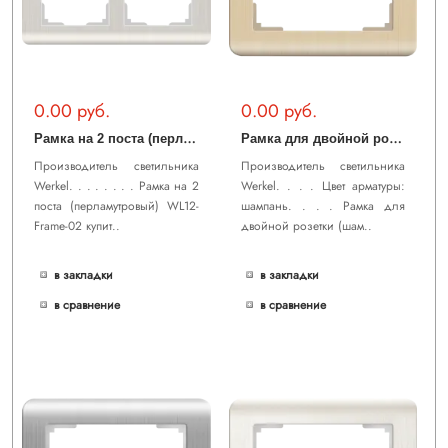
0.00 руб.
0.00 руб.
Р
амка на 2 поста (перламутровый) WL12-Frame-02
Р
амка для двойной розетки (шампань) WL12-Frame-01-DBL
Производитель светильника
Производитель светильника
Werkel. . . . . . . . Рамка на 2
Werkel. . . . Цвет арматуры:
поста (перламутровый) WL12-
шампань. . . . Рамка для
Frame-02 купит..
двойной розетки (шам..
в закладки
в закладки
в сравнение
в сравнение