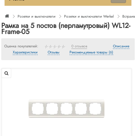
Розетки и выключатели
Розетки и выключатели Werkel
Встраив
Рамка на 5 постов (перламутровый) WL12-
Frame-05
Оценка покупателей:
0 отзывов
Описание
Характеристики
Отзывы
Рекомендуемые товары (6)