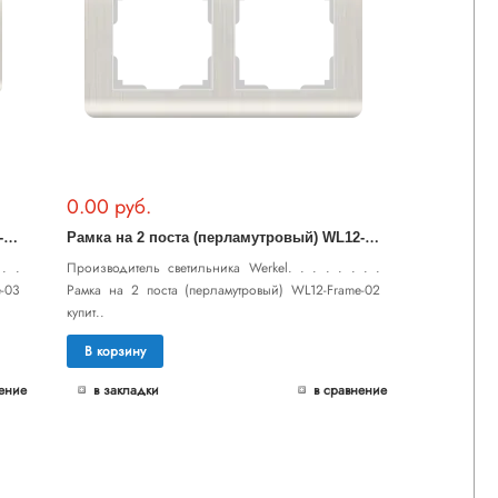
0.00 руб.
Р
амка на 3 поста (перламутровый) WL12-Frame-03
Р
амка на 2 поста (перламутровый) WL12-Frame-02
. .
Производитель светильника Werkel. . . . . . . .
-03
Рамка на 2 поста (перламутровый) WL12-Frame-02
купит..
В корзину
ение
в закладки
в сравнение