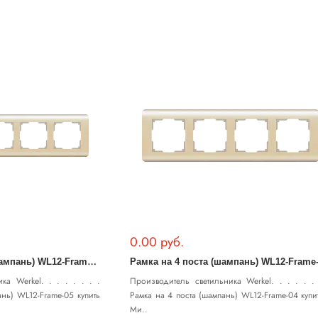
0.00 руб.
Р
амка на 5 постов (шампань) WL12-Frame-05
Рамка на 4 поста (шампань) WL12-Frame
ка Werkel. . . . . . . .
Производитель светильника Werkel. . . . . . 
ань) WL12-Frame-05 купить
Рамка на 4 поста (шампань) WL12-Frame-04 купи
Ми..