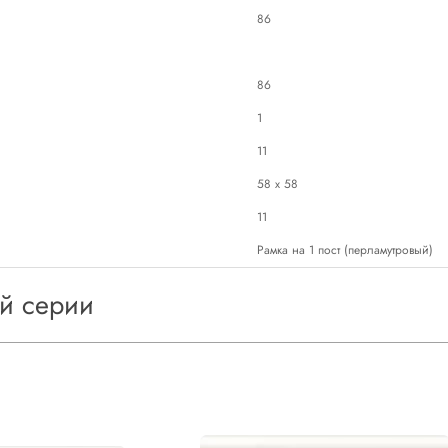
86
86
1
11
58 х 58
11
Рамка на 1 пост (перламутровый)
ой серии