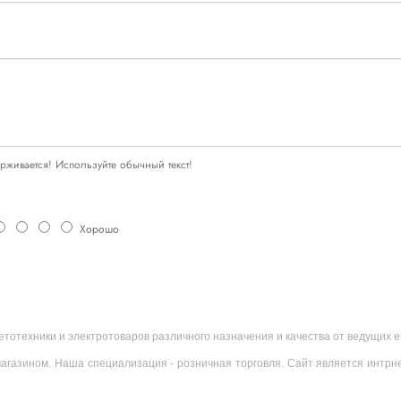
живается! Используйте обычный текст!
Хорошо
ветотехники и электротоваров различного назначения и качества от ведущих
агазином. Наша специализация - розничная торговля. Сайт является интрн