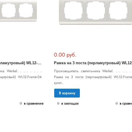
0.00 руб.
Р
амка на 4 поста (перламутровый) WL12-Frame-04
ка Werkel. . . . . . . .
Производитель светильника Werkel. . . . . . 
амутровый) WL12-Frame-04
Рамка на 3 поста (перламутровый) WL12-Frame
купит..
В корзину
в сравнение
в закладки
в сравн