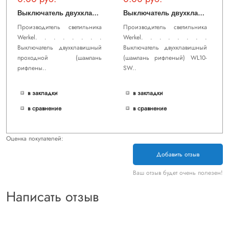
В
ыключатель двухклавишный проходной (шампань рифленый) WL10-SW-2G-2W
В
ыключатель двухклавишный (шампань рифленый) WL10-SW-2G
Производитель светильника
Производитель светильника
Werkel. . . . . . . .
Werkel. . . . . . . .
Выключатель двухклавишный
Выключатель двухклавишный
проходной (шампань
(шампань рифленый) WL10-
рифлены..
SW..
в закладки
в закладки
в сравнение
в сравнение
Оценка покупателей:
Добавить отзыв
Ваш отзыв будет очень полезен!
Написать отзыв