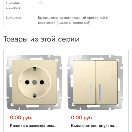
Ширина
10
изделия
Штрихкод
Выключатель одноклавишный проходной с
подсветкой (шампань рифленый)
Товары из этой серии
0.00 руб.
0.00 руб.
Р
озетка с заземлением (шампань рифленый) WL10-SKG-01-IP20
В
ыключатель двухклавишный проходной с подсветкой (шампань рифленый) WL10-SW-2G-2W-LED