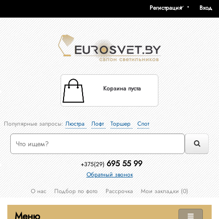
Регистрация
Вход
Корзина пуста
Популярные запросы:
Люстра
Лофт
Торшер
Спот
695 55 99
+375(29)
Обратный звонок
О нас
Подбор по фото
Рассрочка
Мои закладки (0)
Меню