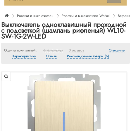
Розетки и выключатели
Розетки и выключатели Werkel
Встраив
Выключатель одноклавишный проходной
с подсветкой (шампань рифленый) WL10-
SW-1G-2W-LED
Оценка покупателей:
0 отзывов
Описание
Характеристики
Отзывы
Рекомендуемые товары (6)