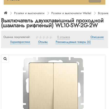
Розетки и выключатели
Розетки и выключатели Werkel
Встраив
Выключатель двухклавишный проходной
(шампань рифленый) WL10-SW-2G-2W
Оценка покупателей:
0 отзывов
Описание
Характеристики
Отзывы
Рекомендуемые товары (6)