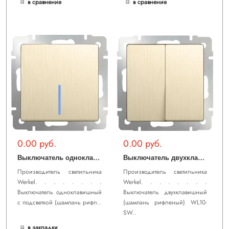
в сравнение
в сравнение
0.00 руб.
0.00 руб.
В
ыключатель одноклавишный с подсветкой (шампань рифленый) WL10-SW-1G-LED
В
ыключатель двухклавишный (шампань рифленый) WL10-SW-2G
Производитель светильника
Производитель светильника
Werkel. . . . . . . .
Werkel. . . . . . . .
Выключатель одноклавишный
Выключатель двухклавишный
с подсветкой (шампань рифл..
(шампань рифленый) WL10-
SW..
в закладки