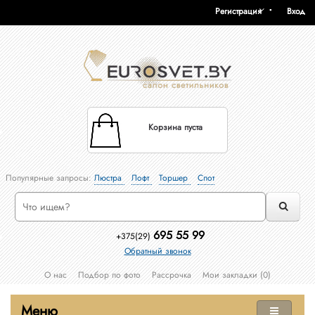
Регистрация
Вход
Корзина пуста
Популярные запросы:
Люстра
Лофт
Торшер
Спот
695 55 99
+375(29)
Обратный звонок
О нас
Подбор по фото
Рассрочка
Мои закладки (0)
Меню