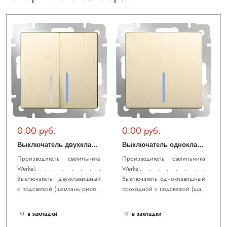
0.00 руб.
0.00 руб.
В
ыключатель двухклавишный с подсветкой (шампань рифленый) WL10-SW-2G-LED
В
ыключатель одноклавишный проходной с подсветкой (шампань рифленый) WL10-SW-1G-2W-LED
Производитель светильника
Производитель светильника
Werkel. . . . . . . .
Werkel. . . . . . . .
Выключатель двухклавишный
Выключатель одноклавишный
с подсветкой (шампань рифл..
проходной с подсветкой (ша..
в закладки
в закладки