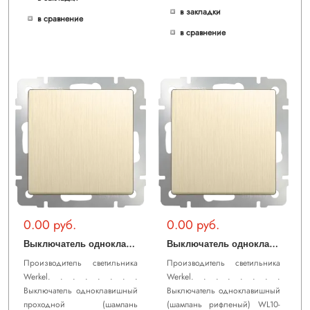
в закладки
в сравнение
в сравнение
0.00 руб.
0.00 руб.
В
ыключатель одноклавишный проходной (шампань рифленый) WL10-SW-1G-2W
В
ыключатель одноклавишный (шампань рифленый) WL10-SW-1G
Производитель светильника
Производитель светильника
Werkel. . . . . . . .
Werkel. . . . . . . .
Выключатель одноклавишный
Выключатель одноклавишный
проходной (шампань
(шампань рифленый) WL10-