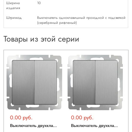
Ширина
10
изделия
Штрихкод
Выключатель одноклавишный проходной с подсветкой
(cеребряный рифленый)
Товары из этой серии
0.00 руб.
0.00 руб.
В
ыключатель двухклавишный проходной (cеребряный рифленый) WL09-SW-2G-2W
В
ыключатель двухклавишный (cеребряный рифленый) WL09-SW-2G