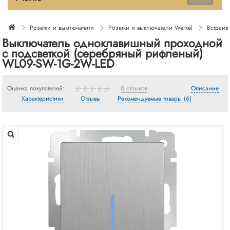
Розетки и выключатели
Розетки и выключатели Werkel
Встраив
Выключатель одноклавишный проходной
с подсветкой (cеребряный рифленый)
WL09-SW-1G-2W-LED
Оценка покупателей:
0 отзывов
Описание
Характеристики
Отзывы
Рекомендуемые товары (6)