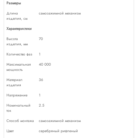
Размеры
Длина
самозажимной механизм
изделия, см
Характеристики
Высота
70
изделия, мм
Количество фаз
1
Максимальная
40 000
мощность
Материал
36
изделия
Напряжение
1
Номинальный
2.5
ток
Способ монтажа
самозажимной механизм
Цвет
серебряный рифленый