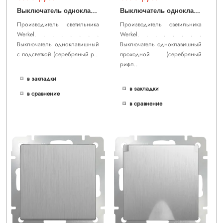
В
ыключатель одноклавишный с подсветкой (cеребряный рифленый) WL09-SW-1G-LED
В
ыключатель одноклавишный проходной (cеребряный рифленый) WL09-SW-1G-2W
Производитель светильника
Производитель светильника
Werkel. . . . . . . .
Werkel. . . . . . . .
Выключатель одноклавишный
Выключатель одноклавишный
с подсветкой (cеребряный р..
проходной (cеребряный
рифл..
в закладки
в закладки
в сравнение
в сравнение