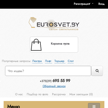
Регистрация
Вход
Корзина пуста
Популярные запросы:
Люстра
Лофт
Торшер
Спот
695 55 99
+375(29)
Обратный звонок
О нас
Подбор по фото
Рассрочка
Мои закладки (0)
Меню