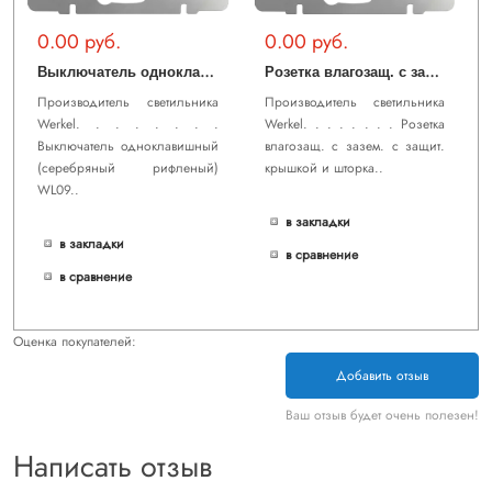
0.00 руб.
0.00 руб.
В
ыключатель одноклавишный (cеребряный рифленый) WL09-SW-1G
Р
озетка влагозащ. с зазем. с защит. крышкой и шторками (cеребряный рифленый) WL09-SKGSC-01-IP44
Производитель светильника
Производитель светильника
Werkel. . . . . . . .
Werkel. . . . . . . . Розетка
Выключатель одноклавишный
влагозащ. с зазем. с защит.
(cеребряный рифленый)
крышкой и шторка..
WL09..
в закладки
в закладки
в сравнение
в сравнение
Оценка покупателей:
Добавить отзыв
Ваш отзыв будет очень полезен!
Написать отзыв