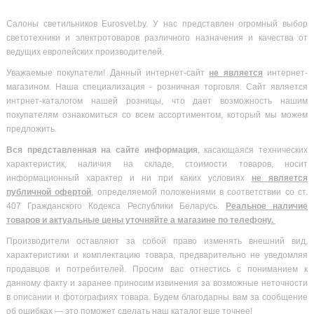
Салоны светильников Eurosvet.by. У нас представлен огромный выбор
светотехники и электротоваров различного назначения и качества от
ведущих европейских производителей.
Уважаемые покупатели! Данный интернет-сайт
не является
интернет-
магазином. Наша специализация - розничная торговля. Сайт является
интрнет-каталогом нашей розницы, что дает возможность нашим
покупателям ознакомиться со всем ассортиментом, который мы можем
предложить.
Вся
представленная на сайте информация
, касающаяся технических
характеристик, наличия на складе, стоимости товаров, носит
информационный характер и ни при каких условиях
не является
публичной офертой
, определяемой положениями в соответствии со ст.
407 Гражданского Кодекса Республики Беларусь.
Реальное наличие
товаров и актуальные цены уточняйте а магазине по телефону.
Производители оставляют за собой право изменять внешний вид,
характеристики и комплектацию товара, предварительно не уведомляя
продавцов и потребителей. Просим вас отнестись с пониманием к
данному факту и заранее приносим извинения за возможные неточности
в описании и фотографиях товара. Будем благодарны вам за сообщение
об ошибках — это поможет сделать наш каталог еще точнее!