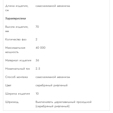
Длина изделия,
самозажимной механизм
см
Характеристики
Высота изделия,
70
мм
Количество фаз
2
Максимальная
40 000
мощность
Материал изделия
36
Номинальный ток
2.5
Способ монтажа
самозажимной механизм
Цвет
серебряный рифленый
Ширина изделия
10
Штрихкод
Выключатель двухклавишный проходной
(cеребряный рифленый)