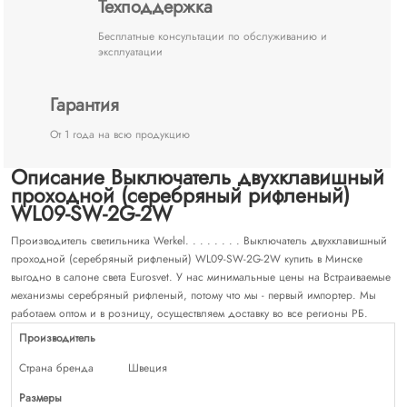
Техподдержка
Бесплатные консультации по обслуживанию и
эксплуатации
Гарантия
От 1 года на всю продукцию
Описание Выключатель двухклавишный
проходной (cеребряный рифленый)
WL09-SW-2G-2W
Производитель светильника Werkel. . . . . . . . Выключатель двухклавишный
проходной (cеребряный рифленый) WL09-SW-2G-2W купить в Минске
выгодно в салоне света Eurosvet. У нас минимальные цены на Встраиваемые
механизмы серебряный рифленый, потому что мы - первый импортер. Мы
работаем оптом и в розницу, осуществляем доставку во все регионы РБ.
Производитель
Страна бренда
Швеция
Размеры