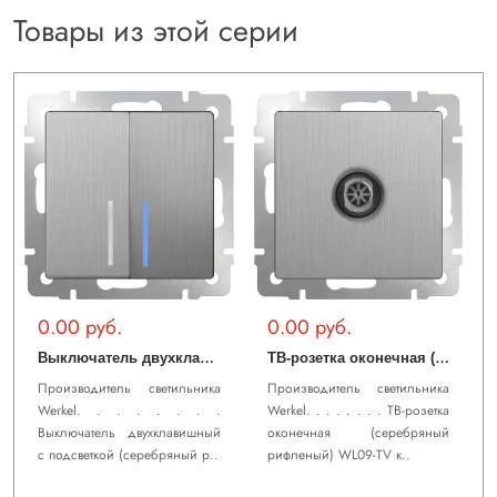
Товары из этой серии
0.00 руб.
0.00 руб.
В
ыключатель двухклавишный с подсветкой (cеребряный рифленый) WL09-SW-2G-LED
Т
В-розетка оконечная (cеребряный рифленый) WL09-TV
Производитель светильника
Производитель светильника
Werkel. . . . . . . .
Werkel. . . . . . . . ТВ-розетка
Выключатель двухклавишный
оконечная (cеребряный
с подсветкой (cеребряный р..
рифленый) WL09-TV к..