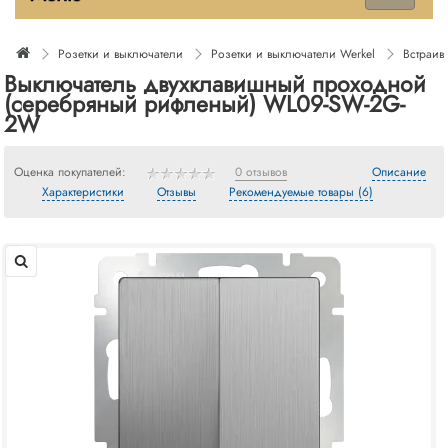
Розетки и выключатели
Розетки и выключатели Werkel
Встраив
Выключатель двухклавишный проходной
(cеребряный рифленый) WL09-SW-2G-
2W
Оценка покупателей:
0 отзывов
Описание
Характеристики
Отзывы
Рекомендуемые товары (6)