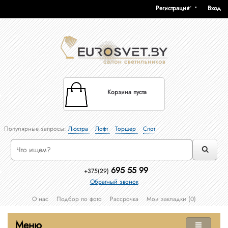
Регистрация
Вход
Корзина пуста
Популярные запросы:
Люстра
Лофт
Торшер
Спот
695 55 99
+375(29)
Обратный звонок
О нас
Подбор по фото
Рассрочка
Мои закладки (0)
Меню