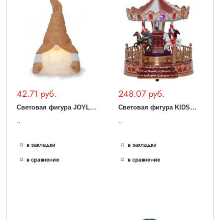
42.71 руб.
248.07 руб.
С
ветовая фигура JOYLIGHT 411467
С
ветовая фигура KIDSVILLE 411251
..
..
в закладки
в закладки
в сравнение
в сравнение