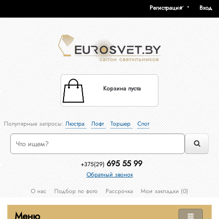
Регистрация
Вход
Корзина пуста
Популярные запросы:
Люстра
Лофт
Торшер
Спот
695 55 99
+375(29)
Обратный звонок
О нас
Подбор по фото
Рассрочка
Мои закладки (0)
Меню