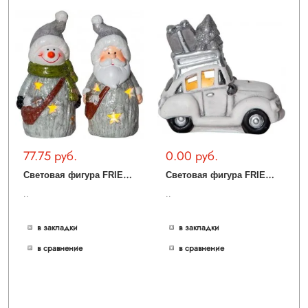
77.75 руб.
0.00 руб.
С
ветовая фигура FRIENDS 991-08
С
ветовая фигура FRIENDS 991-26
..
..
в закладки
в закладки
в сравнение
в сравнение