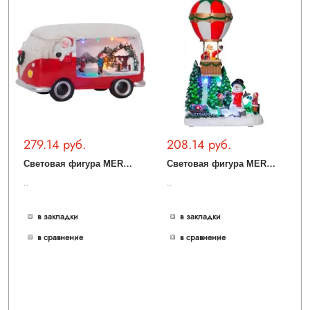
279.14 руб.
208.14 руб.
С
ветовая фигура MERRYVILLE 411253
С
ветовая фигура MERRYVILLE 411263
..
..
в закладки
в закладки
в сравнение
в сравнение