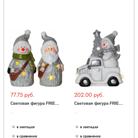
77.75 руб.
202.00 руб.
С
ветовая фигура FRIENDS 991-08
С
ветовая фигура FRIENDS 991-28
..
..
в закладки
в закладки
в сравнение
в сравнение