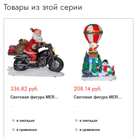
Товары из этой серии
336.82 руб.
208.14 руб.
С
ветовая фигура MERRYVILLE 411257
С
ветовая фигура MERRYVILLE 411263
..
..
в закладки
в закладки
в сравнение
в сравнение