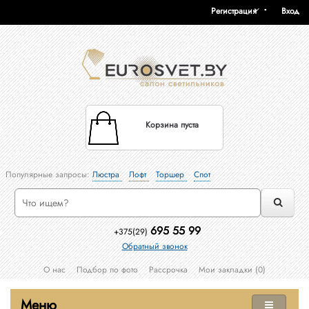
Регистрация
Вход
Корзина пуста
Популярные запросы:
Люстра
Лофт
Торшер
Спот
695 55 99
+375(29)
Обратный звонок
О нас
Подбор по фото
Рассрочка
Мои закладки (0)
Меню