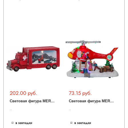
202.00 руб.
73.15 руб.
С
ветовая фигура MERRYVILLE 992-23
С
ветовая фигура MERRYVILLE 992-29
..
..
в закладки
в закладки