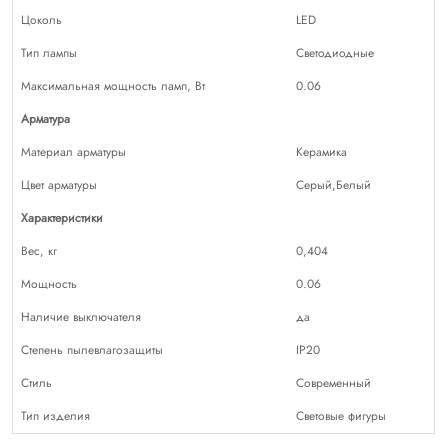
Цоколь
LED
Тип лампы
Светодиодные
Максимальная мощность ламп, Вт
0.06
Арматура
Материал арматуры
Керамика
Цвет арматуры
Серый,Белый
Характеристики
Вес, кг
0,404
Мощность
0.06
Наличие выключателя
да
Степень пылевлагозащиты
IP20
Стиль
Современный
Тип изделия
Световые фигуры