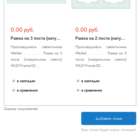
0.00 руб.
0.00 руб.
Р
амка на 3 поста (натуральное стекло) WL01-Frame-03
Р
амка на 2 поста (натуральное стекло) WL01-Frame-02
Производитель светильника
Производитель светильника
Werkel. . . . . . . . Рамка на 3
Werkel. . . . . . . . Рамка на 2
поста (натуральное стекло)
поста (натуральное стекло)
WL01-Frame-03 ..
WL01-Frame-02 ..
в закладки
в закладки
в сравнение
в сравнение
Оценка покупателей:
Добавить отзыв
Ваш отзыв будет очень полезен!