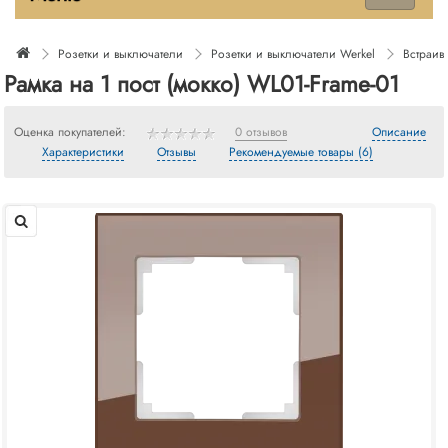
Розетки и выключатели
Розетки и выключатели Werkel
Встраив
Рамка на 1 пост (мокко) WL01-Frame-01
Оценка покупателей:
0 отзывов
Описание
Характеристики
Отзывы
Рекомендуемые товары (6)