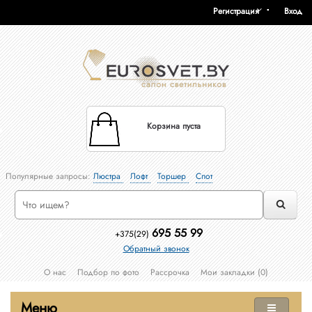
Регистрация
Вход
Корзина пуста
Популярные запросы:
Люстра
Лофт
Торшер
Спот
695 55 99
+375(29)
Обратный звонок
О нас
Подбор по фото
Рассрочка
Мои закладки (0)
Меню