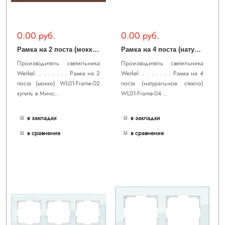
0.00 руб.
0.00 руб.
Р
амка на 2 поста (мокко) WL01-Frame-02
Р
амка на 4 поста (натуральное стекло) WL01-Frame-04
Производитель светильника
Производитель светильника
Werkel. . . . . . . . Рамка на 2
Werkel. . . . . . . . Рамка на 4
поста (мокко) WL01-Frame-02
поста (натуральное стекло)
купить в Минс..
WL01-Frame-04 ..
в закладки
в закладки
в сравнение
в сравнение