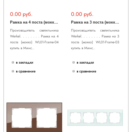
0.00 руб.
0.00 руб.
Р
амка на 4 поста (мокко) WL01-Frame-04
Р
амка на 3 поста (мокко) WL01-Frame-03
Производитель светильника
Производитель светильника
Werkel. . . . . . . . Рамка на 4
Werkel. . . . . . . . Рамка на 3
поста (мокко) WL01-Frame-04
поста (мокко) WL01-Frame-03
купить в Минс..
купить в Минс..
в закладки
в закладки
в сравнение
в сравнение