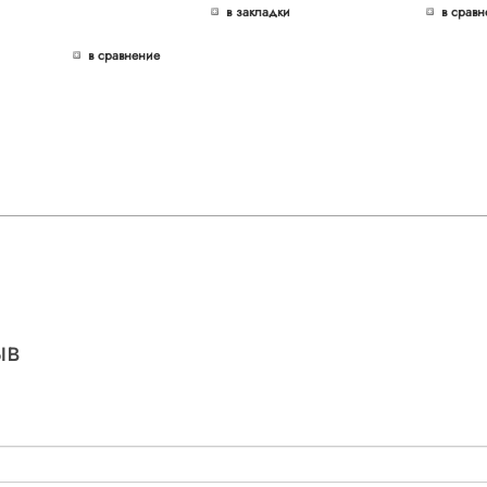
в закладки
в сравн
в сравнение
ыв