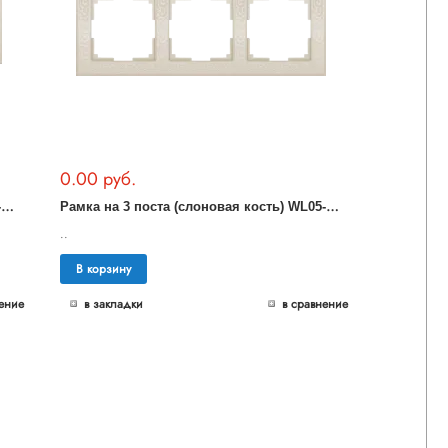
0.00 руб.
Р
амка на 4 поста (слоновая кость) WL05-Frame-04-ivory
Р
амка на 3 поста (слоновая кость) WL05-Frame-03-ivory
..
В корзину
ение
в закладки
в сравнение