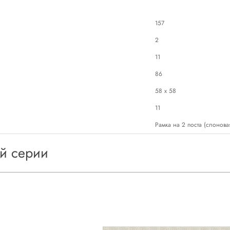
157
2
11
86
58 х 58
11
Рамка на 2 поста (слоновая
ой серии