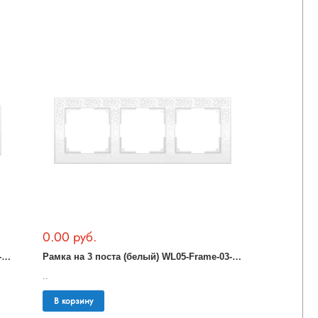
0.00 руб.
Р
амка на 4 поста (белый) WL05-Frame-04-white
Р
амка на 3 поста (белый) WL05-Frame-03-white
..
В корзину