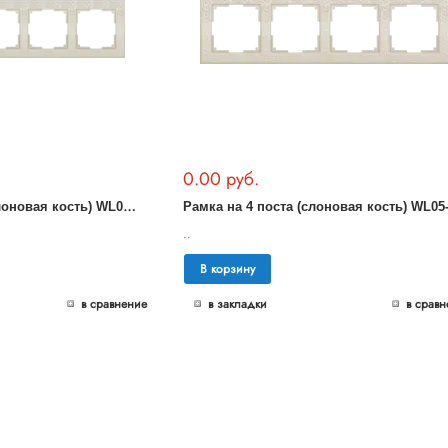
0.00 руб.
Р
амка на 5 постов (слоновая кость) WL05-Frame-05-ivory
..
В корзину
в сравнение
в закладки
в сравн