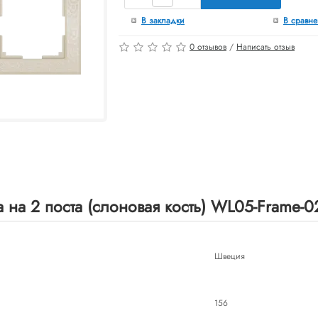
В закладки
В сравн
0 отзывов
/
Написать отзыв
на 2 поста (слоновая кость) WL05-Frame-02
Швеция
156