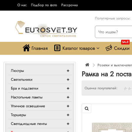
О нас
Подбор по фото
Рассрочка
Популярные запросы:
SALE
Главная
Каталог товаров
Скидки
Розетки и выключате
Люстры
Рамка на 2 поста
Светильники
Бра и подсветки
Оценка покупателей:
Настольные лампы
Уличное освещение
Торшеры
Светодиодные ленты