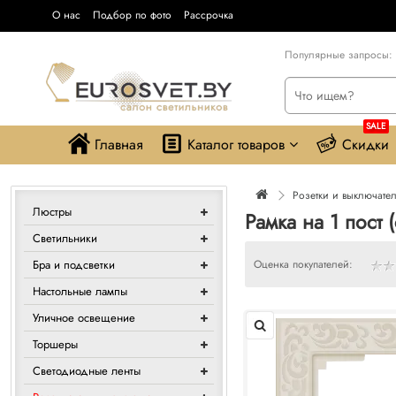
О нас
Подбор по фото
Рассрочка
Популярные запросы:
SALE
Главная
Каталог товаров
Скидки
Розетки и выключате
Люстры
Рамка на 1 пост 
Светильники
Бра и подсветки
Оценка покупателей:
Настольные лампы
Уличное освещение
Торшеры
Светодиодные ленты