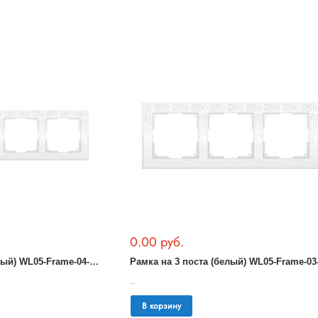
0.00 руб.
Р
амка на 4 поста (белый) WL05-Frame-04-white
..
В корзину