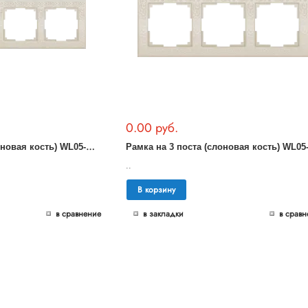
0.00 руб.
Р
амка на 4 поста (слоновая кость) WL05-Frame-04-ivory
..
В корзину
в сравнение
в закладки
в сравн