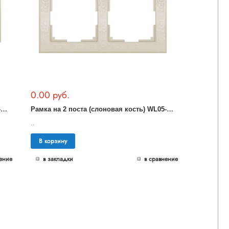
0.00 руб.
Р
амка на 3 поста (слоновая кость) WL05-Frame-03-ivory
Р
амка на 2 поста (слоновая кость) WL05-Frame-02-ivory
..
В корзину
ение
в закладки
в сравнение