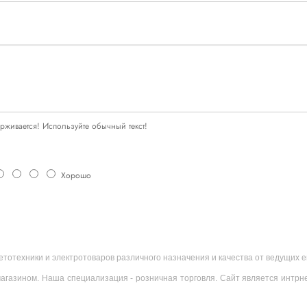
живается! Используйте обычный текст!
Хорошо
ветотехники и электротоваров различного назначения и качества от ведущих
агазином. Наша специализация - розничная торговля. Сайт является интрн