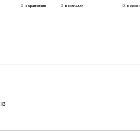
в сравнение
в закладки
в сравн
ыв