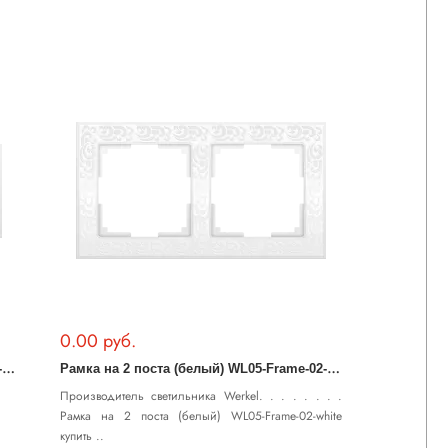
0.00 руб.
Р
амка на 3 поста (белый) WL05-Frame-03-white
Р
амка на 2 поста (белый) WL05-Frame-02-white
Производитель светильника Werkel. . . . . . . .
Рамка на 2 поста (белый) WL05-Frame-02-white
купить ..