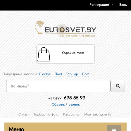
Регистрация
Вход
Корзина пуста
Популярные запросы:
Люстра
Лофт
Торшер
Спот
695 55 99
+375(29)
Обратный звонок
О нас
Подбор по фото
Рассрочка
Мои закладки (0)
Меню