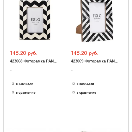
145.20 руб.
145.20 руб.
4
23068 Фоторамка PANAON, L215, B15, H165, пластик, стекло, черный, белый
4
23069 Фоторамка PANAON, L215, B15, H165, пластик, стекло, черный, белый
..
..
в закладки
в закладки
в сравнение
в сравнение