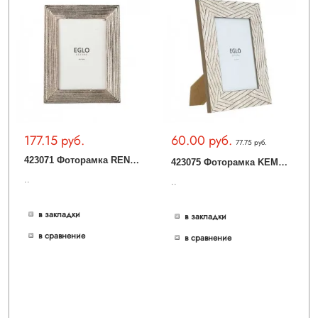
177.15 руб.
60.00 руб.
77.75 руб.
4
23071 Фоторамка RENABIE, L180, B30, H230, алюминий, цвет никель
4
23075 Фоторамка KEMAYAN, L200, B15, H250, пластик, стекло, бежевый
..
..
в закладки
в закладки
в сравнение
в сравнение