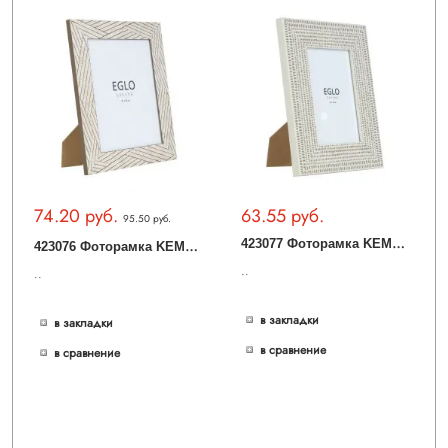
74.20 руб.
63.55 руб.
95.50 руб.
4
23077 Фоторамка KEMAYAN, L170, B15, H220, пластик, стекло, серо-коричневый, коричневый
4
23076 Фоторамка KEMAYAN, L270, B15, H320, пластик, стекло, бежевый
..
..
в закладки
в закладки
в сравнение
в сравнение