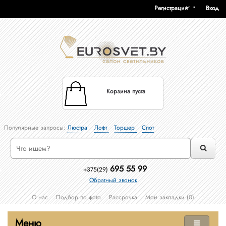
Регистрация
Вход
Корзина пуста
Популярные запросы:
Люстра
Лофт
Торшер
Спот
695 55 99
+375(29)
Обратный звонок
О нас
Подбор по фото
Рассрочка
Мои закладки (0)
Меню