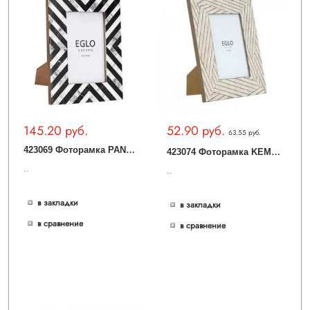
145.20 руб.
52.90 руб.
63.55 руб.
4
23069 Фоторамка PANAON, L215, B15, H165, пластик, стекло, черный, белый
4
23074 Фоторамка KEMAYAN, L170, B15, H220, пластик, стекло, бежевый
..
..
в закладки
в закладки
в сравнение
в сравнение