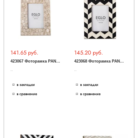
141.65 руб.
145.20 руб.
4
23067 Фоторамка PANAON, L215, B15, H165, пластик, стекло
4
23068 Фоторамка PANAON, L215, B15, H165, пластик, стекло, черный, белый
..
..
в закладки
в закладки
в сравнение
в сравнение