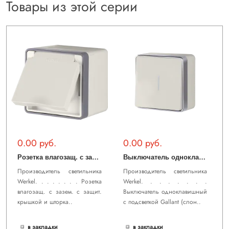
Товары из этой серии
0.00 руб.
0.00 руб.
Р
озетка влагозащ. с зазем. с защит. крышкой и шторками Gallant (слоновая кость) WL15-02-04
В
ыключатель одноклавишный с подсветкой Gallant (слоновая кость) WL15-01-04
Производитель светильника
Производитель светильника
Werkel. . . . . . . . Розетка
Werkel. . . . . . . .
влагозащ. с зазем. с защит.
Выключатель одноклавишный
крышкой и шторка..
с подсветкой Gallant (слон..
в закладки
в закладки