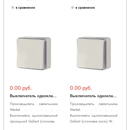
в сравнение
в сравнение
0.00 руб.
0.00 руб.
В
ыключатель одноклавишный проходной Gallant (слоновая кость) WL15-01-03
В
ыключатель одноклавишный Gallant (слоновая кость) WL15-01-01
Производитель светильника
Производитель светильника
Werkel. . . . . . . .
Werkel. . . . . . . .
Выключатель одноклавишный
Выключатель одноклавишный
проходной Gallant (слонова..
Gallant (слоновая кость) W..