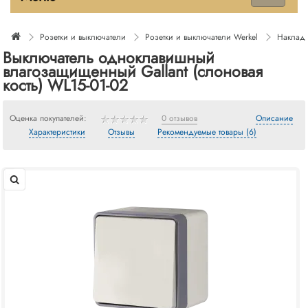
Розетки и выключатели
Розетки и выключатели Werkel
Накладн
Выключатель одноклавишный
влагозащищенный Gallant (слоновая
кость) WL15-01-02
Оценка покупателей:
0 отзывов
Описание
Характеристики
Отзывы
Рекомендуемые товары (6)