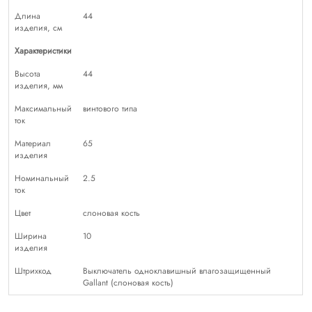
Длина
44
изделия, см
Характеристики
Высота
44
изделия, мм
Максимальный
винтового типа
ток
Материал
65
изделия
Номинальный
2.5
ток
Цвет
слоновая кость
Ширина
10
изделия
Штрихкод
Выключатель одноклавишный влагозащищенный
Gallant (слоновая кость)