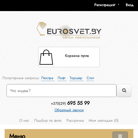
Регистрация
Вход
Корзина пуста
Популярные запросы:
Люстра
Лофт
Торшер
Спот
695 55 99
+375(29)
Обратный звонок
О нас
Подбор по фото
Рассрочка
Мои закладки (0)
Меню