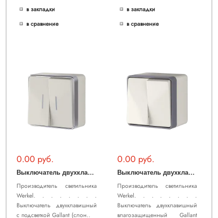
в закладки
в закладки
в сравнение
в сравнение
0.00 руб.
0.00 руб.
В
ыключатель двухклавишный с подсветкой Gallant (слоновая кость) WL15-03-03
В
ыключатель двухклавишный влагозащищенный Gallant (слоновая кость) WL15-03-02
Производитель светильника
Производитель светильника
Werkel. . . . . . . .
Werkel. . . . . . . .
Выключатель двухклавишный
Выключатель двухклавишный
с подсветкой Gallant (слон..
влагозащищенный Gallant