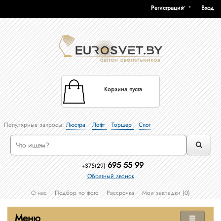
Регистрация
Вход
Корзина пуста
Популярные запросы:
Люстра
Лофт
Торшер
Спот
695 55 99
+375(29)
Обратный звонок
О нас
Подбор по фото
Рассрочка
Мои закладки (0)
Меню