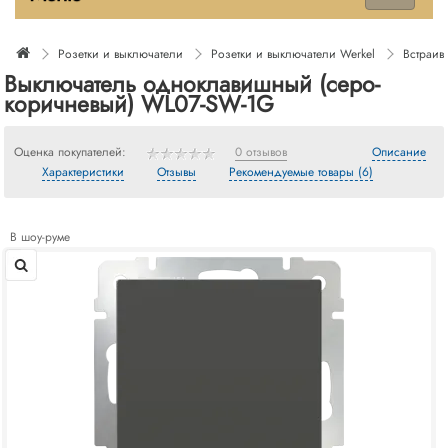
Розетки и выключатели
Розетки и выключатели Werkel
Встраив
Выключатель одноклавишный (серо-
коричневый) WL07-SW-1G
Оценка покупателей:
0 отзывов
Описание
Характеристики
Отзывы
Рекомендуемые товары (6)
В шоу-руме