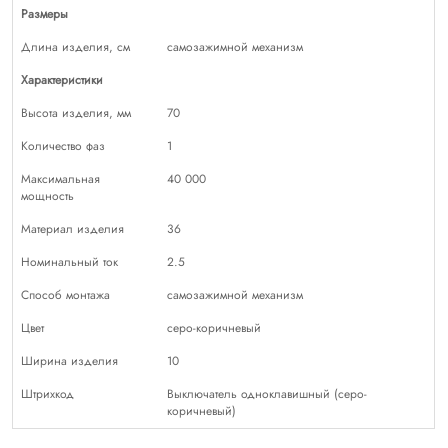
Размеры
Длина изделия, см
самозажимной механизм
Характеристики
Высота изделия, мм
70
Количество фаз
1
Максимальная
40 000
мощность
Материал изделия
36
Номинальный ток
2.5
Способ монтажа
самозажимной механизм
Цвет
серо-коричневый
Ширина изделия
10
Штрихкод
Выключатель одноклавишный (серо-
коричневый)