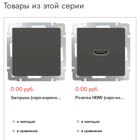
Товары из этой серии
0.00 руб.
0.00 руб.
З
аглушка (серо-коричневый) WL07-70-11
Р
озетка HDMI (серо-коричневый) WL07-60-11
..
..
в закладки
в закладки
в сравнение
в сравнение