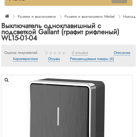
Розетки и выключатели
Розетки и выключатели Werkel
Накладн
Выключатель одноклавишный с
подсветкой Gallant (графит рифленый)
WL15-01-04
Оценка покупателей:
0 отзывов
Описание
Характеристики
Отзывы
Рекомендуемые товары (6)