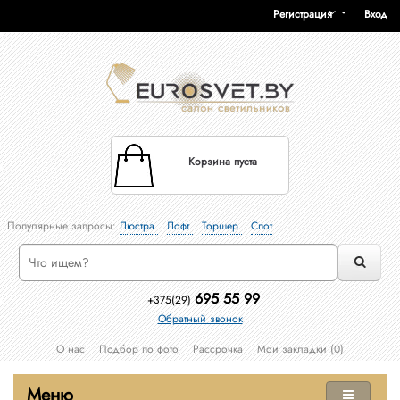
Регистрация
Вход
Корзина пуста
Популярные запросы:
Люстра
Лофт
Торшер
Спот
695 55 99
+375(29)
Обратный звонок
О нас
Подбор по фото
Рассрочка
Мои закладки (0)
Меню