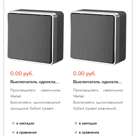
0.00 руб.
0.00 руб.
В
ыключатель одноклавишный проходной Gallant (графит рифленый) WL15-01-03
В
ыключатель одноклавишный Gallant (графит рифленый) WL15-01-01
Производитель светильника
Производитель светильника
Werkel. . . . . . . .
Werkel. . . . . . . .
Выключатель одноклавишный
Выключатель одноклавишный
проходной Gallant (графит ..
Gallant (графит рифленый) ..
в закладки
в закладки
в сравнение
в сравнение