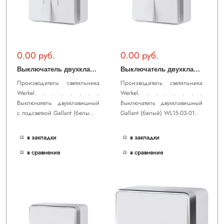
0.00 руб.
0.00 руб.
В
ыключатель двухклавишный с подсветкой Gallant (белый) WL15-03-03
В
ыключатель двухклавишный Gallant (белый) WL15-03-01
Производитель светильника
Производитель светильника
Werkel. . . . . . . .
Werkel. . . . . . . .
Выключатель двухклавишный
Выключатель двухклавишный
с подсветкой Gallant (белы..
Gallant (белый) WL15-03-01..
в закладки
в закладки
в сравнение
в сравнение