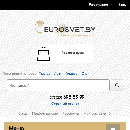
Регистрация
Вход
Корзина пуста
Популярные запросы:
Люстра
Лофт
Торшер
Спот
695 55 99
+375(29)
Обратный звонок
О нас
Подбор по фото
Рассрочка
Мои закладки (0)
Меню