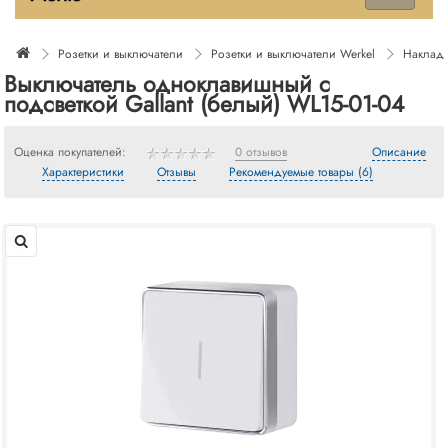
Розетки и выключатели
Розетки и выключатели Werkel
Накладн
Выключатель одноклавишный с
подсветкой Gallant (белый) WL15-01-04
Оценка покупателей:
0 отзывов
Описание
Характеристики
Отзывы
Рекомендуемые товары (6)