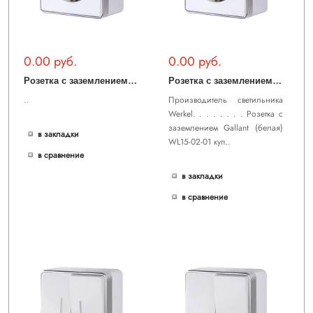
0.00 руб.
0.00 руб.
Р
озетка с заземлением и шторками Gallant (белая) WL15-02-02
Р
озетка с заземлением Gallant (белая) WL15-02-01
..
Производитель светильника
Werkel. . . . . . . . Розетка с
заземлением Gallant (белая)
в закладки
WL15-02-01 куп..
в сравнение
в закладки
в сравнение