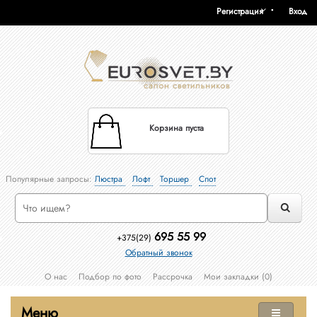
Регистрация
Вход
Корзина пуста
Популярные запросы:
Люстра
Лофт
Торшер
Спот
695 55 99
+375(29)
Обратный звонок
О нас
Подбор по фото
Рассрочка
Мои закладки (0)
Меню