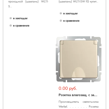
проходной (шампань) WL11-
(шампань) WL11-SW-1G купит..
S..
в закладки
в закладки
в сравнение
в сравнение
0.00 руб.
Р
озетка влагозащ. с зазем. с защит. крышкой и шторками (шампань) WL11-SKGSC-01-IP44
Производитель светильника
Werkel. . . . . . . . Розетка