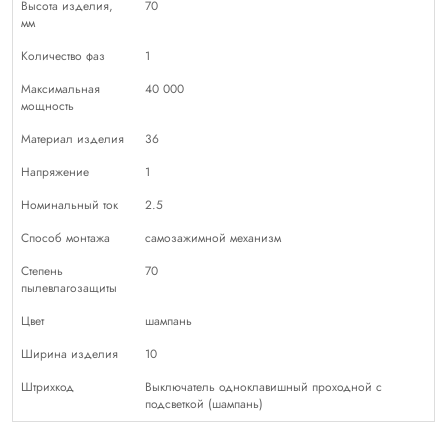
Высота изделия,
70
мм
Количество фаз
1
Максимальная
40 000
мощность
Материал изделия
36
Напряжение
1
Номинальный ток
2.5
Способ монтажа
самозажимной механизм
Степень
70
пылевлагозащиты
Цвет
шампань
Ширина изделия
10
Штрихкод
Выключатель одноклавишный проходной с
подсветкой (шампань)