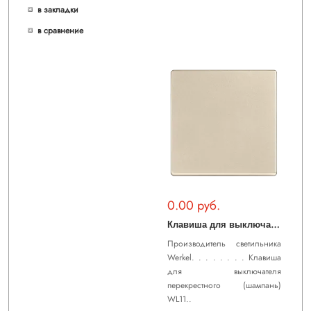
в закладки
в сравнение
0.00 руб.
К
лавиша для выключателя перекрестного (шампань) WL11-SW-1G-C-CP
Производитель светильника
Werkel. . . . . . . . Клавиша
для выключателя
перекрестного (шампань)
WL11..