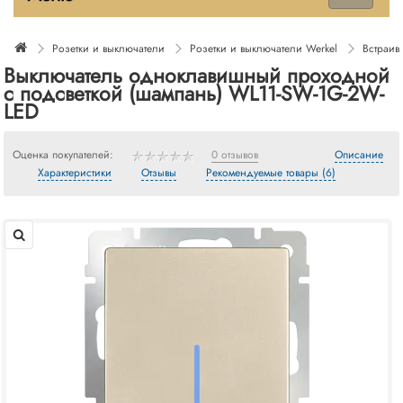
Розетки и выключатели
Розетки и выключатели Werkel
Встраив
Выключатель одноклавишный проходной
с подсветкой (шампань) WL11-SW-1G-2W-
LED
Оценка покупателей:
0 отзывов
Описание
Характеристики
Отзывы
Рекомендуемые товары (6)