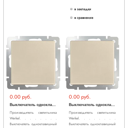
в закладки
в сравнение
0.00 руб.
0.00 руб.
В
ыключатель одноклавишный проходной (шампань) WL11-SW-1G-2W
В
ыключатель одноклавишный (шампань) WL11-SW-1G
Производитель светильника
Производитель светильника
Werkel. . . . . . . .
Werkel. . . . . . . .
Выключатель одноклавишный
Выключатель одноклавишный