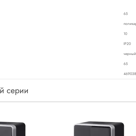
65
полика
10
IP20
черный
65
469038
ой серии