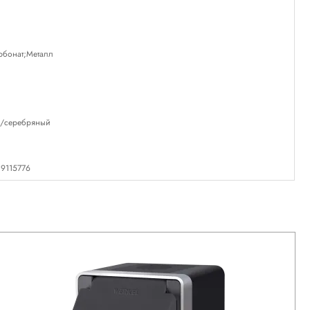
рбонат;Металл
/серебряный
9115776