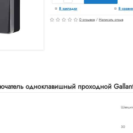
В закладки
В сравн
0 отзывов
/
Написать отзыв
чатель одноклавишный проходной Gallant
Швеци
30