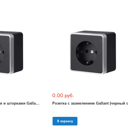
0.00 руб.
Р
озетка с заземлением и шторками Gallant (черный с серебром) WL15-02-02
..
В корзину