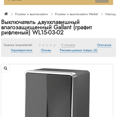
Розетки и выключатели
Розетки и выключатели Werkel
Накладн
Выключатель двухклавишный
влагозащищенный Gallant (графит
рифленый) WL15-03-02
Оценка покупателей:
0 отзывов
Описание
Характеристики
Отзывы
Рекомендуемые товары (6)