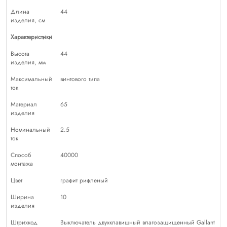
Длина
44
изделия, см
Характеристики
Высота
44
изделия, мм
Максимальный
винтового типа
ток
Материал
65
изделия
Номинальный
2.5
ток
Способ
40000
монтажа
Цвет
графит рифленый
Ширина
10
изделия
Штрихкод
Выключатель двухклавишный влагозащищенный Gallant