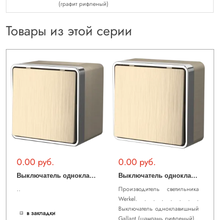
(графит рифленый)
Товары из этой серии
0.00 руб.
0.00 руб.
В
ыключатель одноклавишный влагозащищенный Gallant (шампань рифленый) WL15-01-02
В
ыключатель одноклавишный Gallant (шампань рифленый) WL15-01-01
..
Производитель светильника
Werkel. . . . . . . .
Выключатель одноклавишный
в закладки
Gallant (шампань рифленый)..