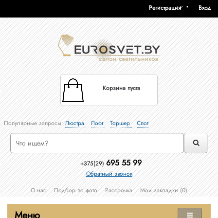
Регистрация
Вход
Корзина пуста
Популярные запросы:
Люстра
Лофт
Торшер
Спот
695 55 99
+375(29)
Обратный звонок
О нас
Подбор по фото
Рассрочка
Мои закладки (0)
Меню