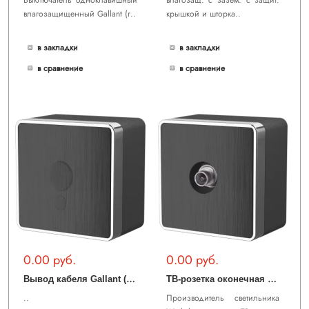
Выключатель одноклавишный
влагозащ. с зазем. с защит.
влагозащищенный Gallant (г..
крышкой и шторка..
в закладки
в закладки
в сравнение
в сравнение
0.00 руб.
0.00 руб.
В
ывод кабеля Gallant (графит рифленый) WL15-16-01
Т
В-розетка оконечная Gallant (графит рифленый) WL15-21-01
..
Производитель светильника