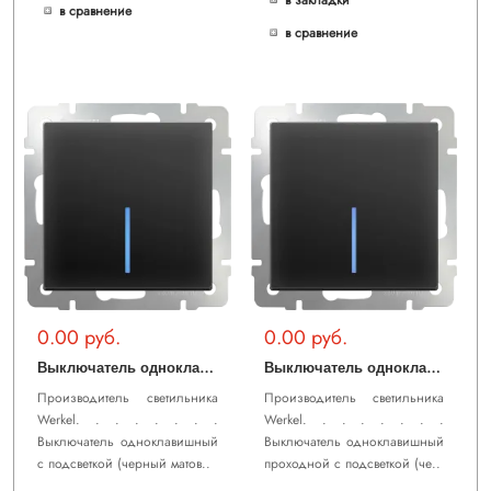
в закладки
в сравнение
в сравнение
0.00 руб.
0.00 руб.
В
ыключатель одноклавишный с подсветкой (черный матовый) WL08-SW-1G-LED
В
ыключатель одноклавишный проходной с подсветкой (черный матовый) WL08-SW-1G-2W-LED
Производитель светильника
Производитель светильника
Werkel. . . . . . . .
Werkel. . . . . . . .
Выключатель одноклавишный
Выключатель одноклавишный
с подсветкой (черный матов..
проходной с подсветкой (че..