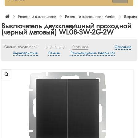
Розетки и выключатели
Розетки и выключатели Werkel
Встраив
Выключатель двухклавишный проходной
(черный матовый) WL08-SW-2G-2W
Оценка покупателей:
0 отзывов
Описание
Характеристики
Отзывы
Рекомендуемые товары (6)