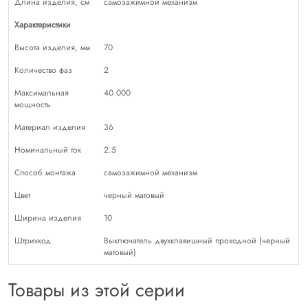
Длина изделия, см
самозажимной механизм
Характеристики
Высота изделия, мм
70
Количество фаз
2
Максимальная
40 000
мощность
Материал изделия
36
Номинальный ток
2.5
Способ монтажа
самозажимной механизм
Цвет
черный матовый
Ширина изделия
10
Штрихкод
Выключатель двухклавишный проходной (черный
матовый)
Товары из этой серии