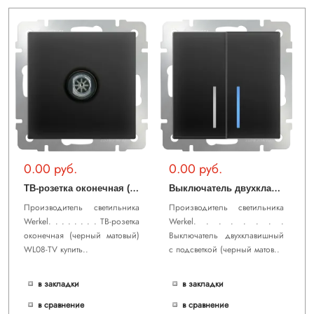
0.00 руб.
0.00 руб.
Т
В-розетка оконечная (черный матовый) WL08-TV
В
ыключатель двухклавишный с подсветкой (черный матовый) WL08-SW-2G-LED
Производитель светильника
Производитель светильника
Werkel. . . . . . . . ТВ-розетка
Werkel. . . . . . . .
оконечная (черный матовый)
Выключатель двухклавишный
WL08-TV купить..
с подсветкой (черный матов..
в закладки
в закладки
в сравнение
в сравнение