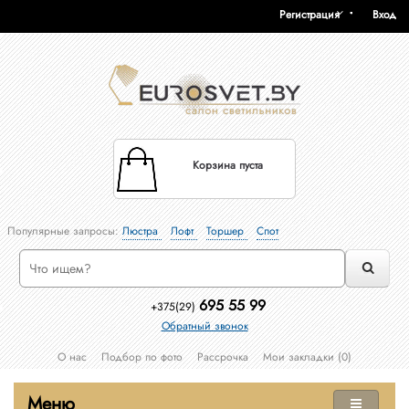
Регистрация
Вход
Корзина пуста
Популярные запросы:
Люстра
Лофт
Торшер
Спот
695 55 99
+375(29)
Обратный звонок
О нас
Подбор по фото
Рассрочка
Мои закладки (0)
Меню