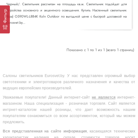
Черный/. Светильник рассчитан на площадь кв.м. Светильник подойдет для
устройства основного и акцентного освещения. Купить Настенный светильник
Фильтр
(бра) O590WL-L8B4K Koln Outdoor по выгодной цене с быстрой доставкой на
Eurosvet.by...
Показано с 1 по 1 из 1 (всего 1 страниц)
Салоны светильников Eurosvet.by. У нас представлен огромный выбор
светотехники и электротоваров различного назначения и качества от
ведущих европейских производителей.
Уважаемые покупатели! Данный интернет-сайт
не является
интернет-
магазином. Наша специализация - розничная торговля. Сайт является
интрнет-каталогом нашей розницы, что дает возможность нашим
покупателям ознакомиться со всем ассортиментом, который мы можем
предложить.
Вся
представленная на сайте информация
, касающаяся технических
характеристик, наличия на складе, стоимости товаров, носит