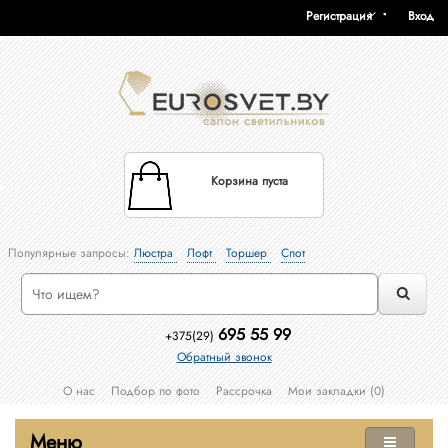
Регистрация
Вход
Корзина пуста
Популярные запросы:
Люстра
Лофт
Торшер
Спот
695 55 99
+375(29)
Обратный звонок
О нас
Подбор по фото
Рассрочка
Мои закладки (0)
Меню