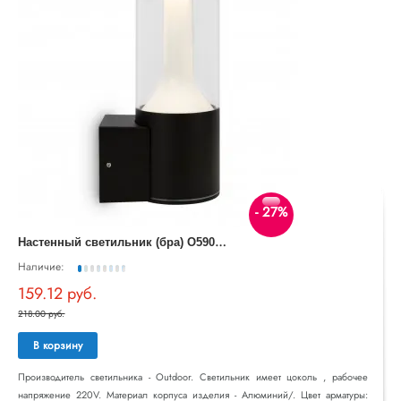
- 27%
Н
астенный светильник (бра) O590WL-L8B4K Koln Outdoor
Наличие:
159.12 руб.
218.00 руб.
В корзину
Производитель светильника - Outdoor. Светильник имеет цоколь , рабочее
напряжение 220V. Материал корпуса изделия - Алюминий/. Цвет арматуры: