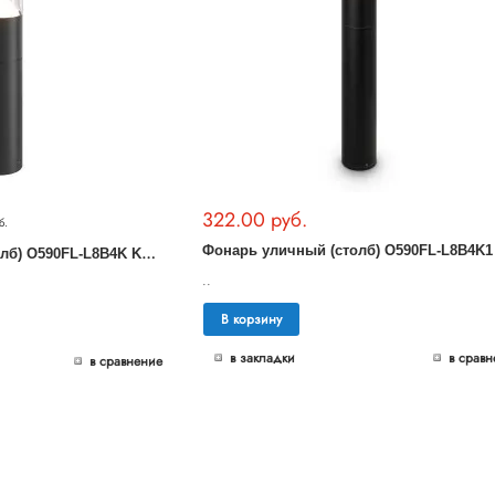
322.00 руб.
б.
Ф
онарь уличный (столб) O590FL-L8B4K Koln Outdoor
..
В корзину
в закладки
в сравн
в сравнение