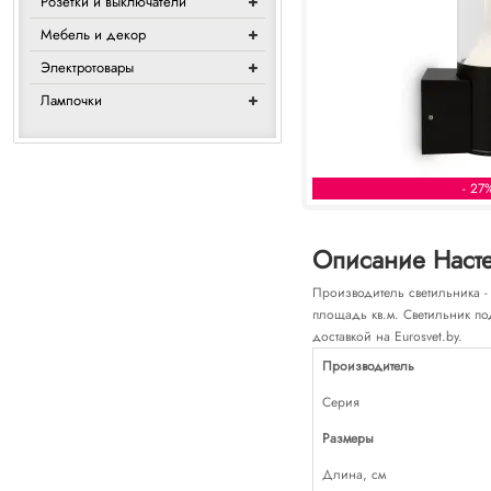
Розетки и выключатели
Мебель и декор
Электротовары
Лампочки
- 27
Описание Насте
Производитель светильника -
площадь кв.м. Светильник по
доставкой на Eurosvet.by.
Производитель
Серия
Размеры
Длина, см