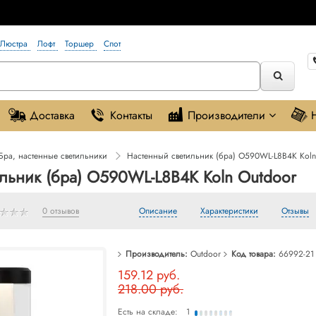
Люстра
Лофт
Торшер
Спот
Доставка
Контакты
Производители
Бра, настенные светильники
Настенный светильник (бра) O590WL-L8B4K Koln
льник (бра) O590WL-L8B4K Koln Outdoor
0 отзывов
Описание
Характеристики
Отзывы
Производитель:
Outdoor
Код товара:
66992-21
159.12 руб.
218.00 руб.
Есть на складе:
1