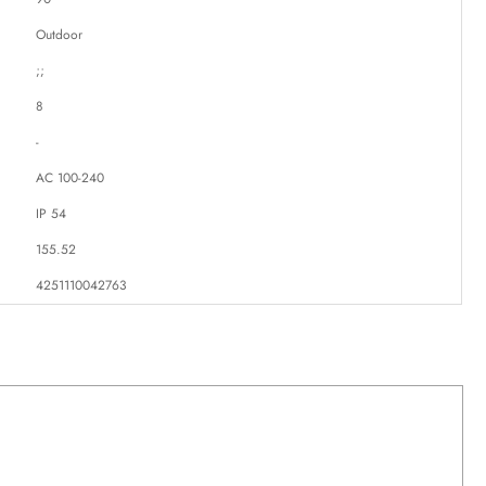
Outdoor
;;
8
-
AC 100-240
IP 54
155.52
4251110042763