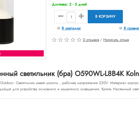
Доставка: 2 - 5 дней
В КОРЗИНУ
В закладки
В сравн
0 отзывов
/
Написать отзыв
%
нный светильник (бра) O590WL-L8B4K Koln
 Outdoor. Светильник имеет цоколь , рабочее напряжение 220V. Материал корпус
дойдет для устройства основного и акцентного освещения. Купить Настенный св