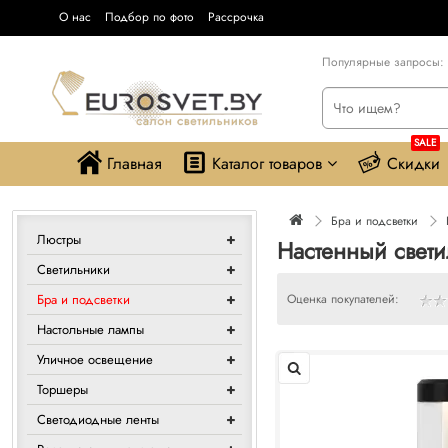
О нас
Подбор по фото
Рассрочка
Популярные запросы:
SALE
Главная
Каталог товаров
Скидки
Бра и подсветки
Люстры
Настенный свети
Светильники
Бра и подсветки
Оценка покупателей:
Настольные лампы
Уличное освещение
Торшеры
Светодиодные ленты