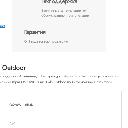
Техподдержка
Бесплатные консультации по
обслуживанию и эксплуатации
ение
Гарантия
От 1 года на всю продукцию
 Outdoor
а изделия - Алюминий/. Цвет арматуры: Черный/. Светильник рассчитан на
етильник (бра) O590WL-L8B4K Koln Outdoor по выгодной цене с быстрой
O590WL-L8B4K
240