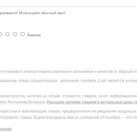
живается! Используйте обычный текст!
Хорошо
ветотехники и электротоваров различного назначения и качества от ведущих
агазином. Наша специализация - розничная торговля. Сайт является интрн
характеристик, наличия на складе, стоимости товаров, носит информационн
екса Республики Беларусь.
Реальное наличие товаров и актуальные цены ут
теристики и комплектацию товара, предварительно не уведомляя продавцов 
тографиях товара. Будем благодарны вам за сообщение об ошибках — это по
 556990