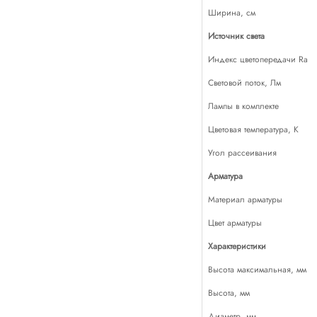
Ширина, см
Источник света
Индекс цветопередачи Ra
Световой поток, Лм
Лампы в комплекте
Цветовая температура, К
Угол рассеивания
Арматура
Материал арматуры
Цвет арматуры
Характеристики
Высота максимальная, мм
Высота, мм
Диаметр, мм